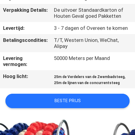
CONTACTEER
Verpakking Details:
De uitvoer Standaardkarton of
ONS
Houten Geval goed Pakketten
Levertijd:
3 - 7 dagen of Overeen te komen
VERZOEK
Betalingscondities:
T/T, Western Union, WeChat,
OM
Alipay
EEN
Levering
50000 Meters per Maand
CITAAT
vermogen:
Hoog licht:
,
25m de Verdelers van de Zwembadsteeg
NEWS
25m de lijnen van de concurrentsteeg
SITEMAP
BESTE PRIJS
PRIVACY
POLICY