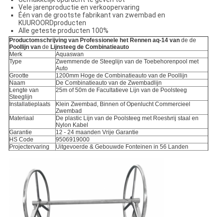
Vele jarenproductie en verkoopervaring
Één van de grootste fabrikant van zwembad en
KUUROORDproducten
Alle geteste producten 100%
Productomschrijving van
Professionele het Rennen aq-
14
van
de de
Poollijn van
de
Lijnsteeg de Combinatieauto
Merk
Aquaswan
Type
Zwemmende de Steeglijn van de Toebehorenpool met
Auto
Grootte
1200mm Hoge de Combinatieauto van de Poollijn
Naam
De Combinatieauto van de Zwembadlijn
Lengte van
25m of 50m de Facultatieve Lijn van de Poolsteeg
Steeglijn
Installatieplaats
Klein Zwembad, Binnen of Openlucht Commercieel
Zwembad
Materiaal
De plastic Lijn van de Poolsteeg met Roestvrij staal en
Nylon Kabel
Garantie
12 - 24 maanden Vrije Garantie
HS Code
9506919000
Projectervaring
Uitgevoerde & Gebouwde Fonteinen in 56 Landen