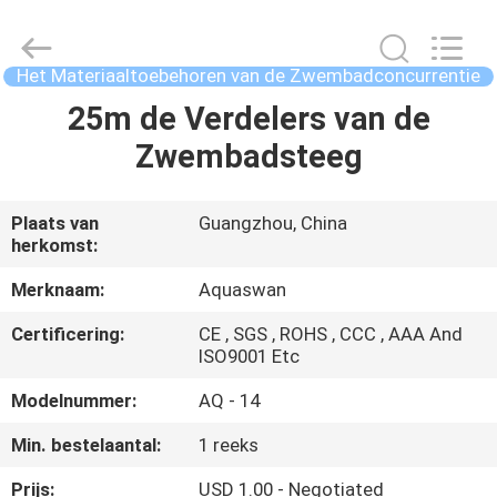
-
2026
aquaswan
water
co,.ltd.
Het Materiaaltoebehoren van de Zwembadconcurrentie
All
Rights
Reserved.
25m de Verdelers van de
HUIS
Zwembadsteeg
PRODUCTEN
Plaats van
Guangzhou, China
herkomst:
ONGEVEER
ONS
Merknaam:
Aquaswan
Certificering:
CE , SGS , ROHS , CCC , AAA And
ISO9001 Etc
FABRIEKSREIS
Modelnummer:
AQ - 14
KWALITEITSCONTROLE
Min. bestelaantal:
1 reeks
Prijs:
USD 1.00 - Negotiated