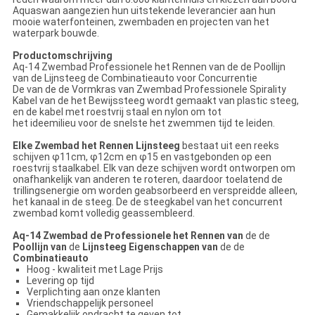
Aquaswan aangezien hun uitstekende leverancier aan hun
mooie waterfonteinen, zwembaden en projecten van het
waterpark bouwde.
Productomschrijving
Aq-14 Zwembad Professionele het Rennen van de de Poollijn
van de Lijnsteeg de Combinatieauto voor Concurrentie
De van de de
Vormkras van
Zwembad Professionele
Spirality
Kabel van
de het
Bewijssteeg wordt
gemaakt van plastic steeg,
en de kabel met roestvrij staal en nylon om tot
het ideemilieu voor de snelste het zwemmen tijd te leiden.
Elke Zwembad het Rennen Lijnsteeg
bestaat uit een reeks
schijven φ11cm, φ12cm en φ15 en vastgebonden op een
roestvrij staalkabel. Elk van deze schijven wordt ontworpen om
onafhankelijk van anderen te roteren, daardoor toelatend de
trillingsenergie om worden geabsorbeerd en verspreidde alleen,
het kanaal in de steeg. De de steegkabel van het concurrent
zwembad komt volledig geassembleerd.
Aq-14
Zwembad de Professionele het Rennen van
de de
Poollijn van
de
Lijnsteeg
Eigenschappen
van
de de
Combinatieauto
Hoog - kwaliteit met Lage Prijs
Levering op tijd
Verplichting aan onze klanten
Vriendschappelijk personeel
Gemakkelijk opdracht te geven tot