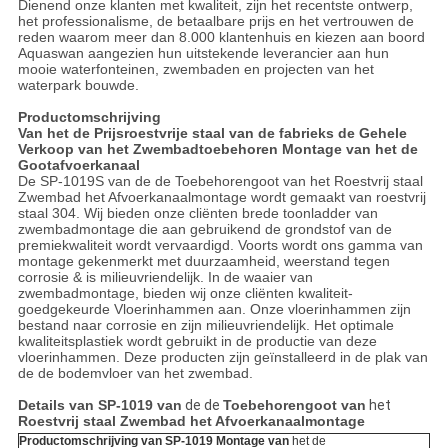
Dienend onze klanten met kwaliteit, zijn het recentste ontwerp,
het professionalisme, de betaalbare prijs en het vertrouwen de
reden waarom meer dan 8.000 klantenhuis en kiezen aan boord
Aquaswan aangezien hun uitstekende leverancier aan hun
mooie waterfonteinen, zwembaden en projecten van het
waterpark bouwde.
Productomschrijving
Van het de Prijsroestvrije staal van de fabrieks de Gehele
Verkoop van het Zwembadtoebehoren Montage van het de
Gootafvoerkanaal
De SP-1019S van de de Toebehorengoot van het Roestvrij staal
Zwembad het Afvoerkanaalmontage wordt gemaakt van roestvrij
staal 304. Wij bieden onze cliënten brede toonladder van
zwembadmontage die aan gebruikend de grondstof van de
premiekwaliteit wordt vervaardigd. Voorts wordt ons gamma van
montage gekenmerkt met duurzaamheid, weerstand tegen
corrosie & is milieuvriendelijk. In de waaier van
zwembadmontage, bieden wij onze cliënten kwaliteit-
goedgekeurde Vloerinhammen aan. Onze vloerinhammen zijn
bestand naar corrosie en zijn milieuvriendelijk. Het optimale
kwaliteitsplastiek wordt gebruikt in de productie van deze
vloerinhammen. Deze producten zijn geïnstalleerd in de plak van
de de bodemvloer van het zwembad.
Details van
SP-1019 van
de de
Toebehorengoot van
het
Roestvrij staal Zwembad het Afvoerkanaalmontage
Productomschrijving van
SP-1019 Montage van
het de