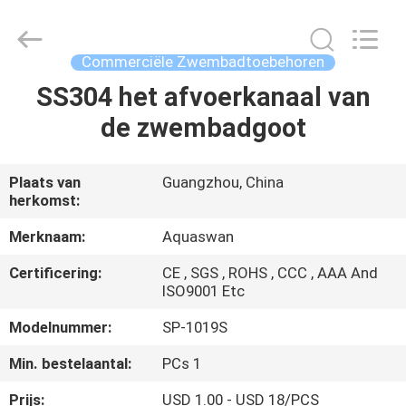
-
2026
aquaswan
water
co,.ltd.
Commerciële Zwembadtoebehoren
All
Rights
Reserved.
SS304 het afvoerkanaal van
HUIS
de zwembadgoot
PRODUCTEN
Plaats van
Guangzhou, China
herkomst:
ONGEVEER
ONS
Merknaam:
Aquaswan
Certificering:
CE , SGS , ROHS , CCC , AAA And
ISO9001 Etc
FABRIEKSREIS
Modelnummer:
SP-1019S
KWALITEITSCONTROLE
Min. bestelaantal:
PCs 1
Prijs:
USD 1.00 - USD 18/PCS