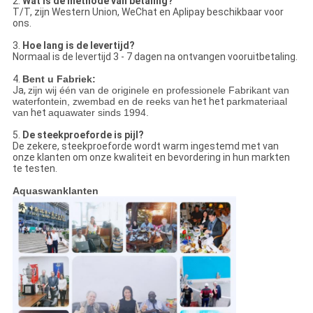
2.
Wat is de methode van betaling?
T/T, zijn Western Union, WeChat en Aplipay beschikbaar voor
ons.
3.
Hoe lang is de levertijd?
Normaal is de levertijd 3 - 7 dagen na ontvangen vooruitbetaling.
4.
Bent u Fabriek:
Ja,
zijn wij één van de originele en professionele Fabrikant van
waterfontein, zwembad en de reeks van
het het
parkmateriaal
van
het
aquawater sinds 1994.
5.
De steekproeforde is pijl?
De zekere, steekproeforde wordt warm ingestemd met van
onze klanten om onze kwaliteit en bevordering in hun markten
te testen.
Aquaswanklanten