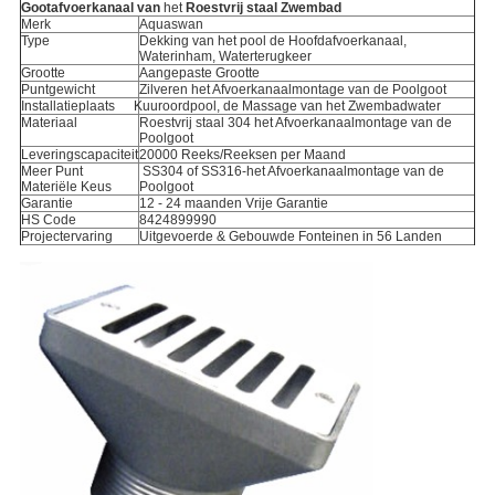
Gootafvoerkanaal van
het
Roestvrij staal Zwembad
Merk
Aquaswan
Type
Dekking van het pool de Hoofdafvoerkanaal,
Waterinham, Waterterugkeer
Grootte
Aangepaste Grootte
Puntgewicht
Zilveren het Afvoerkanaalmontage van de Poolgoot
Installatieplaats
Kuuroordpool, de Massage van het Zwembadwater
Materiaal
Roestvrij staal 304 het Afvoerkanaalmontage van de
Poolgoot
Leveringscapaciteit
20000 Reeks/Reeksen per Maand
Meer Punt
SS304 of SS316-
het Afvoerkanaalmontage van
de
Materiële Keus
Poolgoot
Garantie
12 -
24 maanden Vrije Garantie
HS Code
8424899990
Projectervaring
Uitgevoerde & Gebouwde Fonteinen in 56 Landen