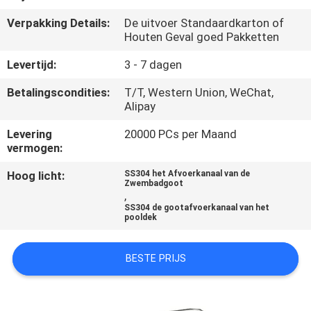
CONTACTEER
Verpakking Details:
De uitvoer Standaardkarton of
ONS
Houten Geval goed Pakketten
Levertijd:
3 - 7 dagen
VERZOEK
Betalingscondities:
T/T, Western Union, WeChat,
OM
Alipay
EEN
Levering
20000 PCs per Maand
CITAAT
vermogen:
Hoog licht:
SS304 het Afvoerkanaal van de
Zwembadgoot
NEWS
,
SS304 de gootafvoerkanaal van het
pooldek
SITEMAP
BESTE PRIJS
PRIVACY
POLICY