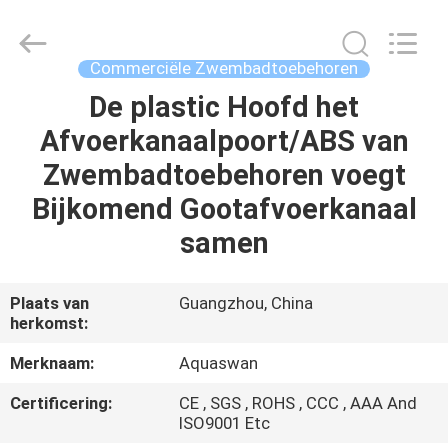
-
2026
aquaswan
water
co,.ltd.
Commerciële Zwembadtoebehoren
All
Rights
Reserved.
De plastic Hoofd het
HUIS
Afvoerkanaalpoort/ABS van
PRODUCTEN
Zwembadtoebehoren voegt
Bijkomend Gootafvoerkanaal
ONGEVEER
samen
ONS
Plaats van
Guangzhou, China
herkomst:
FABRIEKSREIS
Merknaam:
Aquaswan
KWALITEITSCONTROLE
Certificering:
CE , SGS , ROHS , CCC , AAA And
ISO9001 Etc