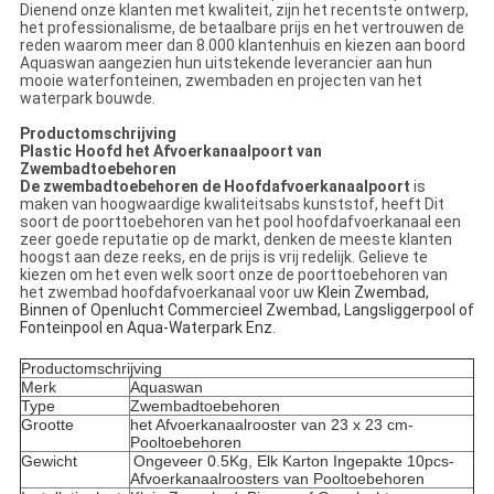
Dienend onze klanten met kwaliteit, zijn het recentste ontwerp,
het professionalisme, de betaalbare prijs en het vertrouwen de
reden waarom meer dan 8.000 klantenhuis en kiezen aan boord
Aquaswan aangezien hun uitstekende leverancier aan hun
mooie waterfonteinen, zwembaden en projecten van het
waterpark bouwde.
Productomschrijving
Plastic Hoofd het Afvoerkanaalpoort van
Zwembadtoebehoren
De zwembad
toebehoren de Hoofdafvoerkanaalpoort
is
maken van hoogwaardige kwaliteitsabs kunststof, heeft Dit
soort de poorttoebehoren van
het
pool hoofdafvoerkanaal een
zeer goede reputatie op de markt, denken de meeste klanten
hoogst aan deze reeks, en de prijs is vrij redelijk. Gelieve te
kiezen om het even welk soort onze de
poorttoebehoren van
het
zwembad hoofdafvoerkanaal
voor uw
Klein Zwembad,
Binnen of Openlucht Commercieel Zwembad, Langsliggerpool of
Fonteinpool en Aqua-Waterpark Enz.
Productomschrijving
Merk
Aquaswan
Type
Zwembadtoebehoren
Grootte
het Afvoerkanaalrooster
van 23 x 23 cm-
Pooltoebehoren
Gewicht
Ongeveer 0.5Kg, Elk Karton
Ingepakte 10pcs-
Afvoerkanaalroosters van Pooltoebehoren