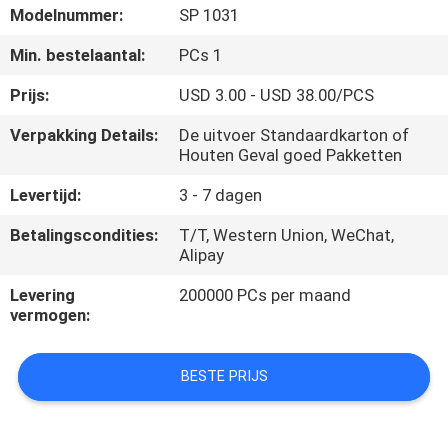
CONTACTEER
Modelnummer:
SP 1031
ONS
Min. bestelaantal:
PCs 1
Prijs:
USD 3.00 - USD 38.00/PCS
VERZOEK
Verpakking Details:
De uitvoer Standaardkarton of
OM
Houten Geval goed Pakketten
EEN
Levertijd:
3 - 7 dagen
CITAAT
Betalingscondities:
T/T, Western Union, WeChat,
Alipay
NEWS
Levering
200000 PCs per maand
vermogen:
SITEMAP
BESTE PRIJS
PRIVACY
POLICY