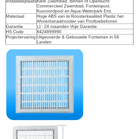
Installatieplaats
Klein Zwembad, Binnen of Openlucht
Commercieel Zwembad, Fonteinpool,
Kuuroordpool en Aqua-Waterpark Enz.
Materiaal
Hoge ABS van
Roosterkwaliteit Plastic
het
de
Afvoerkanaalrooster van Pooltoebehoren
Garantie
24 maanden Vrije Garantie
12 -
HS Code
8424899990
Projectervaring
Uitgevoerde & Gebouwde Fonteinen in 56
Landen