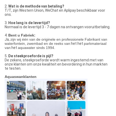
2.
Wat is de methode van betaling?
T/T, zijn Western Union, WeChat en Aplipay beschikbaar voor
ons.
3.
Hoe lang is de levertijd?
Normaal is de levertijd 3 - 7 dagen na ontvangen vooruitbetaling.
4.
Bent u Fabriek:
Ja,
zijn wij één van de originele en professionele Fabrikant van
waterfontein, zwembad en de reeks van
het het
parkmateriaal
van
het
aquawater sinds 1994.
5.
De steekproeforde is pijl?
De zekere, steekproeforde wordt warm ingestemd met van
onze klanten om onze kwaliteit en bevordering in hun markten
te testen.
Aquaswanklanten