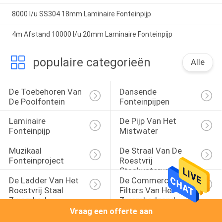
8000 l/u SS304 18mm Laminaire Fonteinpijp
4m Afstand 10000 l/u 20mm Laminaire Fonteinpijp
populaire categorieën
Alle
De Toebehoren Van 
Dansende 
De Poolfontein
Fonteinpijpen
Laminaire 
De Pijp Van Het 
Fonteinpijp
Mistwater
Muzikaal 
De Straal Van De 
Fonteinproject
Roestvrij 
Staalwaterval
De Ladder Van Het 
De Commerciële 
Roestvrij Staal 
Filters Van Het 
Zwembad
Zwembadzand
Vraag een offerte aan