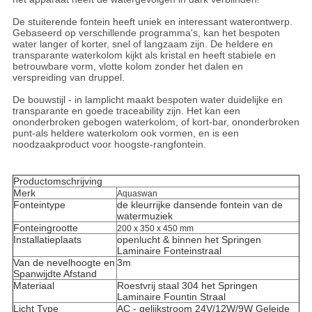
De stuiterende fontein heeft uniek en interessant waterontwerp.
Gebaseerd op verschillende programma's, kan het bespoten
water langer of korter, snel of langzaam zijn. De heldere en
transparante waterkolom kijkt als kristal en heeft stabiele en
betrouwbare vorm, vlotte kolom zonder het dalen en
verspreiding van druppel.
De bouwstijl - in lamplicht maakt bespoten water duidelijke en
transparante en goede traceability zijn. Het kan een
ononderbroken gebogen waterkolom, of kort-bar, ononderbroken
punt-als heldere waterkolom ook vormen, en is een
noodzaakproduct voor hoogste-rangfontein.
Productomschrijving
Merk
Aquaswan
Fonteintype
de kleurrijke dansende fontein van de
watermuziek
Fonteingrootte
200 x 350 x 450 mm
Installatieplaats
openlucht & binnen het Springen
Laminaire Fonteinstraal
Van de nevelhoogte en
3m
Spanwijdte Afstand
Materiaal
Roestvrij staal 304
het Springen
Laminaire Fountin Straal
Licht Type
AC - gelijkstroom 24V/12W/9W Geleide