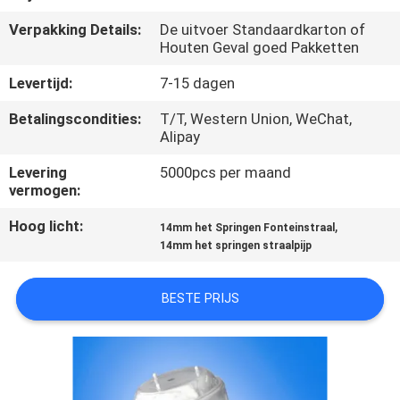
CONTACTEER
Verpakking Details:
De uitvoer Standaardkarton of
ONS
Houten Geval goed Pakketten
Levertijd:
7-15 dagen
VERZOEK
Betalingscondities:
T/T, Western Union, WeChat,
OM
Alipay
EEN
Levering
5000pcs per maand
CITAAT
vermogen:
Hoog licht:
,
14mm het Springen Fonteinstraal
NEWS
14mm het springen straalpijp
SITEMAP
BESTE PRIJS
PRIVACY
POLICY