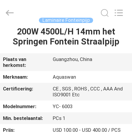
-
2026
aquaswan
water
co,.ltd.
Laminaire Fonteinpijp
All
Rights
Reserved.
200W 4500L/H 14mm het
HUIS
Springen Fontein Straalpijp
PRODUCTEN
Plaats van
Guangzhou, China
herkomst:
ONGEVEER
ONS
Merknaam:
Aquaswan
Certificering:
CE , SGS , ROHS , CCC , AAA And
ISO9001 Etc
FABRIEKSREIS
Modelnummer:
YC- 6003
KWALITEITSCONTROLE
Min. bestelaantal:
PCs 1
Prijs:
USD 100.00 - USD 400.00 / PCS