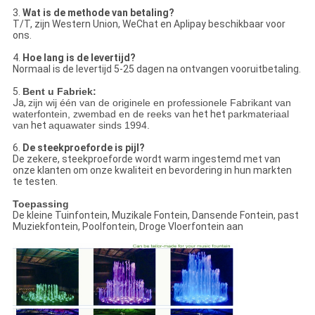
3.
Wat is de methode van betaling?
T/T, zijn Western Union, WeChat en Aplipay beschikbaar voor
ons.
4.
Hoe lang is de levertijd?
Normaal is de levertijd 5-25 dagen na ontvangen vooruitbetaling.
5.
Bent u Fabriek:
Ja,
zijn wij één van de originele en professionele Fabrikant van
waterfontein, zwembad en de reeks van
het het
parkmateriaal
van
het
aquawater sinds 1994.
6.
De steekproeforde is pijl?
De zekere, steekproeforde wordt warm ingestemd met van
onze klanten om onze kwaliteit en bevordering in hun markten
te testen.
Toepassing
De kleine Tuinfontein, Muzikale Fontein, Dansende Fontein, past
Muziekfontein, Poolfontein, Droge Vloerfontein aan