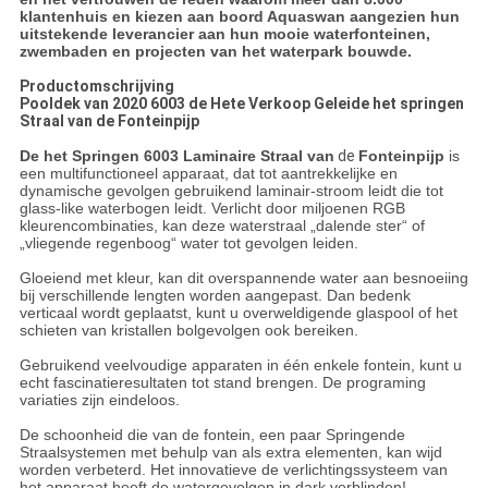
klantenhuis en kiezen aan boord Aquaswan aangezien hun
uitstekende leverancier aan hun mooie waterfonteinen,
zwembaden en projecten van het waterpark bouwde.
Productomschrijving
Pooldek van 2020 6003 de Hete Verkoop Geleide het springen
Straal van de Fonteinpijp
De het Springen 6003 Laminaire Straal van
de
Fonteinpijp
is
een multifunctioneel apparaat, dat tot aantrekkelijke en
dynamische gevolgen gebruikend laminair-stroom leidt die tot
glass-like waterbogen leidt. Verlicht door miljoenen RGB
kleurencombinaties, kan deze waterstraal „dalende ster“ of
„vliegende regenboog“ water tot gevolgen leiden.
Gloeiend met kleur, kan dit overspannende water aan besnoeiing
bij verschillende lengten worden aangepast. Dan bedenk
verticaal wordt geplaatst, kunt u overweldigende glaspool of het
schieten van kristallen bolgevolgen ook bereiken.
Gebruikend veelvoudige apparaten in één enkele fontein, kunt u
echt fascinatieresultaten tot stand brengen. De programing
variaties zijn eindeloos.
De schoonheid die van de fontein, een paar Springende
Straalsystemen met behulp van als extra elementen, kan wijd
worden verbeterd. Het innovatieve de verlichtingssysteem van
het apparaat heeft de watergevolgen in dark verblinden!