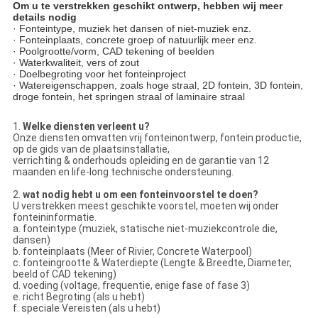
Om u te verstrekken geschikt ontwerp, hebben wij meer
details nodig
· Fonteintype, muziek het dansen of niet-muziek enz.
· Fonteinplaats, concrete groep of natuurlijk meer enz.
· Poolgrootte/vorm, CAD tekening of beelden
· Waterkwaliteit, vers of zout
· Doelbegroting voor het fonteinproject
· Watereigenschappen, zoals hoge straal, 2D fontein, 3D fontein,
droge fontein, het springen straal of laminaire straal
1.
Welke diensten verleent u?
Onze diensten omvatten vrij fonteinontwerp, fontein productie,
op de gids van de plaatsinstallatie,
verrichting & onderhouds opleiding en de garantie van 12
maanden en life-long technische ondersteuning.
2.
wat nodig hebt u om een fonteinvoorstel te doen?
U verstrekken meest geschikte voorstel, moeten wij onder
fonteininformatie.
a. fonteintype (muziek, statische niet-muziekcontrole die,
dansen)
b. fonteinplaats (Meer of Rivier, Concrete Waterpool)
c. fonteingrootte & Waterdiepte (Lengte & Breedte, Diameter,
beeld of CAD tekening)
d. voeding (voltage, frequentie, enige fase of fase 3)
e. richt Begroting (als u hebt)
f. speciale Vereisten (als u hebt)