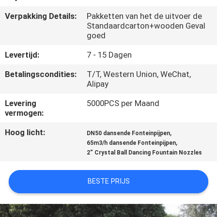
CONTACTEER
Verpakking Details:
Pakketten van het de uitvoer de
ONS
Standaardcarton+wooden Geval
goed
VERZOEK
Levertijd:
7 - 15 Dagen
OM
Betalingscondities:
T/T, Western Union, WeChat,
EEN
Alipay
CITAAT
Levering
5000PCS per Maand
vermogen:
NEWS
Hoog licht:
,
DN50 dansende Fonteinpijpen
,
65m3/h dansende Fonteinpijpen
2“ Crystal Ball Dancing Fountain Nozzles
SITEMAP
BESTE PRIJS
PRIVACY
POLICY