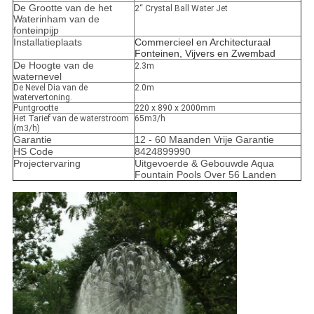
De Grootte van de het
2“ Crystal Ball Water Jet
Waterinham van de
fonteinpijp
Installatieplaats
Commercieel en Architecturaal
Fonteinen, Vijvers en Zwembad
De Hoogte van de
2.3m
waternevel
De Nevel Dia van de
2.0m
watervertoning.
Puntgrootte
220 x 890 x 2000mm
Het Tarief van de waterstroom
65m3/h
(m3/h)
Garantie
12 - 60 Maanden Vrije Garantie
HS Code
8424899990
Projectervaring
Uitgevoerde & Gebouwde Aqua
Fountain Pools Over 56 Landen