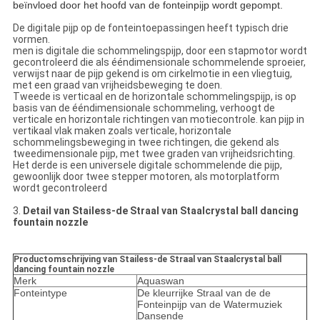
beïnvloed door het hoofd van de fonteinpijp wordt gepompt.
De digitale pijp op de fonteintoepassingen heeft typisch drie
vormen.
men is digitale die schommelingspijp, door een stapmotor wordt
gecontroleerd die als ééndimensionale schommelende sproeier,
verwijst naar de pijp gekend is om cirkelmotie in een vliegtuig,
met een graad van vrijheidsbeweging te doen.
Tweede is verticaal en de horizontale schommelingspijp, is op
basis van de ééndimensionale schommeling, verhoogt de
verticale en horizontale richtingen van motiecontrole. kan pijp in
vertikaal vlak maken zoals verticale, horizontale
schommelingsbeweging in twee richtingen, die gekend als
tweedimensionale pijp, met twee graden van vrijheidsrichting.
Het derde is een universele digitale schommelende die pijp,
gewoonlijk door twee stepper motoren, als motorplatform
wordt gecontroleerd
3.
Detail van Stailess-de Straal van Staalcrystal ball dancing
fountain nozzle
Productomschrijving van Stailess-de Straal van Staalcrystal ball
dancing fountain nozzle
Merk
Aquaswan
Fonteintype
De kleurrijke Straal van de de
Fonteinpijp van de Watermuziek
Dansende