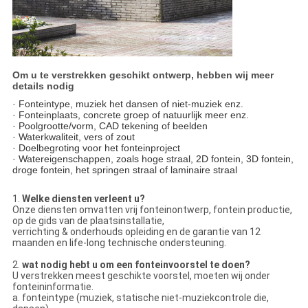
Om u te verstrekken geschikt ontwerp, hebben wij meer
details nodig
· Fonteintype, muziek het dansen of niet-muziek enz.
· Fonteinplaats, concrete groep of natuurlijk meer enz.
· Poolgrootte/vorm, CAD tekening of beelden
· Waterkwaliteit, vers of zout
· Doelbegroting voor het fonteinproject
· Watereigenschappen, zoals hoge straal, 2D fontein, 3D fontein,
droge fontein, het springen straal of laminaire straal
1.
Welke diensten verleent u?
Onze diensten omvatten vrij fonteinontwerp, fontein productie,
op de gids van de plaatsinstallatie,
verrichting & onderhouds opleiding en de garantie van 12
maanden en life-long technische ondersteuning.
2.
wat nodig hebt u om een fonteinvoorstel te doen?
U verstrekken meest geschikte voorstel, moeten wij onder
fonteininformatie.
a. fonteintype (muziek, statische niet-muziekcontrole die,