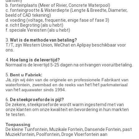
dansen)
b. fonteinplaats (Meer of Rivier, Concrete Waterpool)
c. fonteingrootte & Waterdiepte (Lengte & Breedte, Diameter,
beeld of CAD tekening)
d. voeding (voltage, frequentie, enige fase of fase 3)
e. richt Begroting (als u hebt)
f. speciale Vereisten (als u hebt)
3.
Wat is de methode van betaling?
T/T, zijn Western Union, WeChat en Aplipay beschikbaar voor
ons.
4.
Hoe lang is de levertijd?
Normaal is de levertijd 5-25 dagen na ontvangen vooruitbetaling.
5.
Bent u Fabriek:
Ja,
zijn wij één van de originele en professionele Fabrikant van
waterfontein, zwembad en de reeks van
het het
parkmateriaal
van
het
aquawater sinds 1994.
6.
De steekproeforde is pijl?
De zekere, steekproeforde wordt warm ingestemd met van
onze klanten om onze kwaliteit en bevordering in hun markten
te testen.
Toepassing
De kleine Tuinfontein, Muzikale Fontein, Dansende Fontein, past
Muziekfontein, Poolfontein, Droge Vloerfontein aan