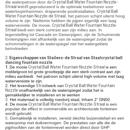
die waterpatroon door de
Crystal Ball Water Fountain Nozzle-
Straal wordt
geproduceerd is de optimale toebehoren voor
waterloopinhammen, draperende poolinstallaties.
Crystal Ball
Water Fountain Nozzle-de Straal
, het patroon schijnt uiterst hoog
volume te zijn. Niettemin hebben de pijpen eigenlijk een laag
watervereiste. De mooie,
Crystal Ball Water Fountain Nozzle-
Straal
biedt een sterk contrast aan zijn milieu aan. In
tegenstelling tot Cascade en Geiserpijpen, zijn de Schuimende
fonteinpijpen niet afhankelijk van de waterspiegel zodat de
schommelingen in de waterspiegel niet het watergeklets
beïnvloeden
2.
Eigenschappen van Stailess-de Straal van Staalcrystal ball
dancing fountain nozzle
1.
De mooie
Crystal Ball Water Fountain Nozzle-Straal
is een
middelgroot tot grote groottepijp die een sterk contrast aan zijn
milieu aanbiedt. het patroon schijnt uiterst high-volume met laag
watervereiste te zijn.
2. Het levendige
Straal
werk van
Crystal Ball Water Fountain
Nozzle
onafhankelijk van de waterspiegel zodat het is
gemakkelijker te installeren en te werken
3.
Het materiaal is volledig roestvrij staal, Inham 2“ DN50.
4. De mooie
Crystal Ball Water Fountain Nozzle-Straal
is een
populair die effect in commerciële en architecturale fonteinen
wordt gebruikt.
5.
Gemakkelijk te installeren, vereist slechts buizenstelsel en een
waterpomp met duikvermogen. De prestaties van alle die de
pijphoofden van de fonteinnevel worden direct door GHP