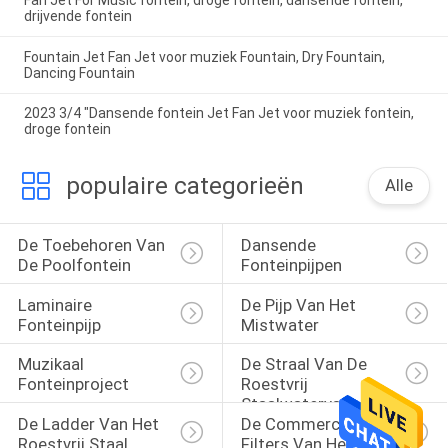
drijvende fontein
Fountain Jet Fan Jet voor muziek Fountain, Dry Fountain,
Dancing Fountain
2023 3/4 "Dansende fontein Jet Fan Jet voor muziek fontein,
droge fontein
populaire categorieën
Alle
De Toebehoren Van 
Dansende 
De Poolfontein
Fonteinpijpen
Laminaire 
De Pijp Van Het 
Fonteinpijp
Mistwater
Muzikaal 
De Straal Van De 
Fonteinproject
Roestvrij 
Staalwaterval
De Ladder Van Het 
De Commerciële 
Roestvrij Staal 
Filters Van Het 