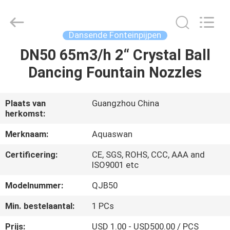
-
2026
aquaswan
water
co,.ltd.
Dansende Fonteinpijpen
All
Rights
Reserved.
DN50 65m3/h 2“ Crystal Ball
HUIS
Dancing Fountain Nozzles
PRODUCTEN
Plaats van
Guangzhou China
herkomst:
ONGEVEER
ONS
Merknaam:
Aquaswan
Certificering:
CE, SGS, ROHS, CCC, AAA and
ISO9001 etc
FABRIEKSREIS
Modelnummer:
QJB50
KWALITEITSCONTROLE
Min. bestelaantal:
1 PCs
Prijs:
USD 1.00 - USD500.00 / PCS