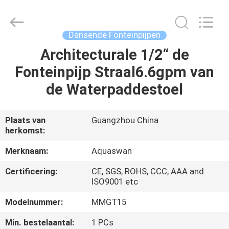
-
2026
aquaswan
water
co,.ltd.
Dansende Fonteinpijpen
All
Rights
Reserved.
Architecturale 1/2“ de
HUIS
Fonteinpijp Straal6.6gpm van
PRODUCTEN
de Waterpaddestoel
ONGEVEER
Plaats van
Guangzhou China
herkomst:
ONS
Merknaam:
Aquaswan
FABRIEKSREIS
Certificering:
CE, SGS, ROHS, CCC, AAA and
ISO9001 etc
KWALITEITSCONTROLE
Modelnummer:
MMGT15
Min. bestelaantal:
1 PCs