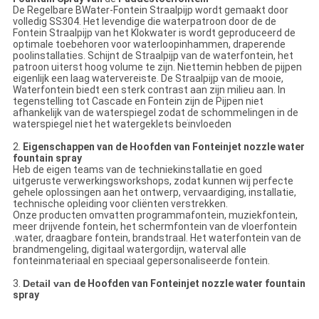
De
Regelbare BWater-
Fontein Straal
pijp wordt
gemaakt door
volledig SS304. Het levendige die waterpatroon door de de
Fontein Straalpijp van
het
Klokwater
is
wordt geproduceerd de
optimale toebehoren voor waterloopinhammen, draperende
poolinstallaties. Schijnt
de Straalpijp van
de
water
fontein, het
patroon uiterst hoog volume te zijn.
Niettemin hebben de pijpen
eigenlijk een laag watervereiste. De Straalpijp van
de
mooie,
Waterfontein
biedt een sterk contrast aan zijn milieu aan. In
tegenstelling tot Cascade en
Fontein
zijn de
Pijpen
niet
afhankelijk van de waterspiegel zodat de schommelingen in de
waterspiegel niet
het
watergeklets beïnvloeden
2.
Eigenschappen van
de Hoofden van Fonteinjet nozzle water
fountain spray
Heb de eigen teams van de techniekinstallatie en goed
uitgeruste verwerkingsworkshops, zodat kunnen wij perfecte
gehele oplossingen aan het ontwerp, vervaardiging, installatie,
technische opleiding voor cliënten verstrekken.
Onze producten omvatten programmafontein, muziekfontein,
meer drijvende fontein, het schermfontein van de vloerfontein
.water, draagbare fontein, brandstraal. Het waterfontein van de
brandmengeling, digitaal watergordijn, waterval alle
fonteinmateriaal en speciaal gepersonaliseerde fontein.
3.
Detail van
de Hoofden van Fonteinjet nozzle water fountain
spray