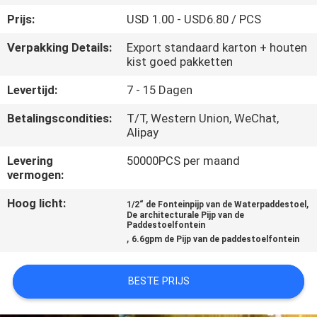
CONTACTEER
Prijs:
USD 1.00 - USD6.80 / PCS
ONS
Verpakking Details:
Export standaard karton + houten
kist goed pakketten
VERZOEK
Levertijd:
7 - 15 Dagen
OM
Betalingscondities:
T/T, Western Union, WeChat,
EEN
Alipay
CITAAT
Levering
50000PCS per maand
vermogen:
NEWS
Hoog licht:
,
1/2“ de Fonteinpijp van de Waterpaddestoel
De architecturale Pijp van de
Paddestoelfontein
SITEMAP
,
6.6gpm de Pijp van de paddestoelfontein
PRIVACY
BESTE PRIJS
POLICY