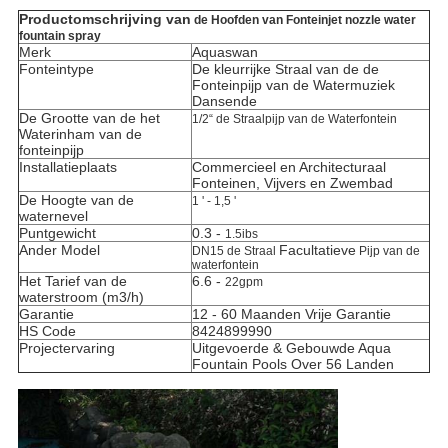
Productomschrijving van
de Hoofden van Fonteinjet nozzle water
fountain spray
Merk
Aquaswan
Fonteintype
De kleurrijke Straal van de de
Fonteinpijp van de Watermuziek
Dansende
De Grootte van de het
1/2“
de Straalpijp van
de
Waterfontein
Waterinham van de
fonteinpijp
Installatieplaats
Commercieel en Architecturaal
Fonteinen, Vijvers en Zwembad
De Hoogte van de
1 ' - 1,5 '
waternevel
Puntgewicht
0.3 -
1.5ibs
Ander Model
Facultatieve
DN15
de Straal
Pijp van
de
waterfontein
Het Tarief van de
6.6 -
22gpm
waterstroom (m3/h)
Garantie
12 - 60 Maanden Vrije Garantie
HS Code
8424899990
Projectervaring
Uitgevoerde & Gebouwde Aqua
Fountain Pools Over 56 Landen