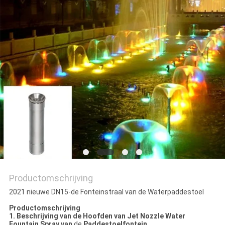
Productomschrijving
2021 nieuwe DN15-de Fonteinstraal van de Waterpaddestoel
Productomschrijving
1. Beschrijving van de
Hoofden
van Jet Nozzle Water
Fountain Spray van
de
Paddestoel
fontein