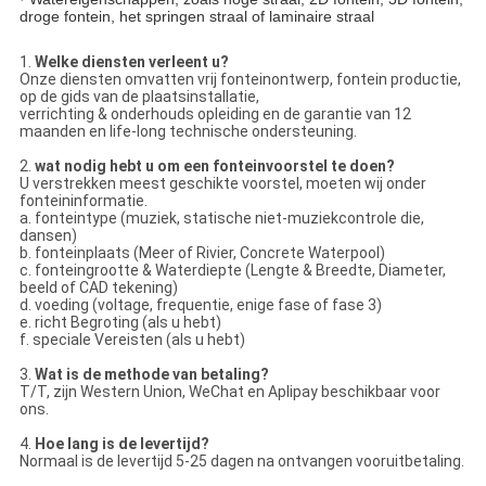
droge fontein, het springen straal of laminaire straal
1.
Welke diensten verleent u?
Onze diensten omvatten vrij fonteinontwerp, fontein productie,
op de gids van de plaatsinstallatie,
verrichting & onderhouds opleiding en de garantie van 12
maanden en life-long technische ondersteuning.
2.
wat nodig hebt u om een fonteinvoorstel te doen?
U verstrekken meest geschikte voorstel, moeten wij onder
fonteininformatie.
a. fonteintype (muziek, statische niet-muziekcontrole die,
dansen)
b. fonteinplaats (Meer of Rivier, Concrete Waterpool)
c. fonteingrootte & Waterdiepte (Lengte & Breedte, Diameter,
beeld of CAD tekening)
d. voeding (voltage, frequentie, enige fase of fase 3)
e. richt Begroting (als u hebt)
f. speciale Vereisten (als u hebt)
3.
Wat is de methode van betaling?
T/T, zijn Western Union, WeChat en Aplipay beschikbaar voor
ons.
4.
Hoe lang is de levertijd?
Normaal is de levertijd 5-25 dagen na ontvangen vooruitbetaling.