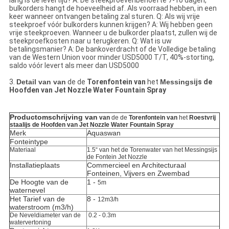
lang is de levertijd? A: De steekproevenbehoefte 7-10 dagen,
bulkorders hangt de hoeveelheid af. Als voorraad hebben, in een
keer wanneer ontvangen betaling zal sturen. Q: Als wij vrije
steekproef vóór bulkorders kunnen krijgen? A: Wij hebben geen
vrije steekproeven. Wanneer u de bulkorder plaatst, zullen wij de
steekproefkosten naar u terugkeren. Q: Wat is uw
betalingsmanier? A: De bankoverdracht of de Volledige betaling
van de Western Union voor minder USD5000 T/T, 40%-storting,
saldo vóór levert als meer dan USD5000
3.
Detail van van
de de
Toren
fontein van
het
Messings
ijs de
Hoofden van Jet Nozzle Water Fountain Spray
Productomschrijving van
van
de de
Torenfontein van
het
Roestvrij
staalijs de Hoofden van Jet Nozzle Water Fountain Spray
Merk
Aquaswan
Fonteintype
Materiaal
1.5“ van het de
Torenwater van
het Messings
ijs
de Fontein Jet Nozzle
Installatieplaats
Commercieel en Architecturaal
Fonteinen, Vijvers en Zwembad
De Hoogte van de
1 -
5m
waternevel
Het Tarief van de
8 -
12m3/h
waterstroom (m3/h)
De Neveldiameter van de
0.2 - 0.3m
watervertoning