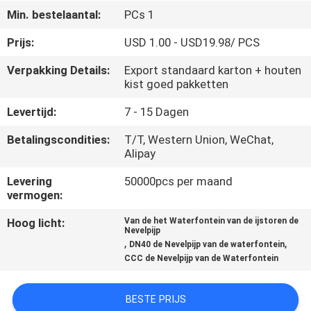
CONTACTEER
Min. bestelaantal:
PCs 1
ONS
Prijs:
USD 1.00 - USD19.98/ PCS
Verpakking Details:
Export standaard karton + houten
VERZOEK
kist goed pakketten
OM
Levertijd:
7 - 15 Dagen
EEN
Betalingscondities:
T/T, Western Union, WeChat,
CITAAT
Alipay
Levering
50000pcs per maand
NEWS
vermogen:
Hoog licht:
Van de het Waterfontein van de ijstoren de
SITEMAP
Nevelpijp
,
,
DN40 de Nevelpijp van de waterfontein
CCC de Nevelpijp van de Waterfontein
PRIVACY
POLICY
BESTE PRIJS