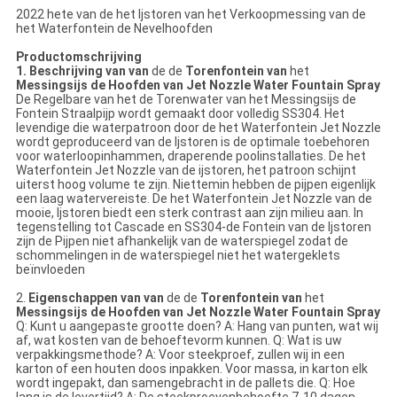
2022 hete van de het Ijstoren van het Verkoopmessing van de
het Waterfontein de Nevelhoofden
Productomschrijving
1. Beschrijving van van
de de
Toren
fontein van
het
Messings
ijs de Hoofden van Jet Nozzle Water Fountain Spray
De
Regelbare van
het de
Toren
water van
het
Messings
ijs de
Fontein Straal
pijp wordt
gemaakt door volledig
SS304
. Het
levendige die waterpatroon door de het
Waterfontein Jet Nozzle
wordt
geproduceerd
van
de
Ijstoren
is de optimale toebehoren
voor waterloopinhammen, draperende poolinstallaties.
De
het
Waterfontein Jet Nozzle van
de
ijstoren
, het patroon schijnt
uiterst hoog volume te zijn.
Niettemin hebben de pijpen eigenlijk
een laag watervereiste. De het Waterfontein Jet Nozzle van
de
mooie, Ijstoren
biedt een sterk contrast aan zijn milieu aan. In
tegenstelling tot Cascade en
SS304-
de
Fontein
van
de
Ijstoren
zijn de
Pijpen
niet afhankelijk van de waterspiegel zodat de
schommelingen in de waterspiegel niet
het
watergeklets
beïnvloeden
2.
Eigenschappen van van
de de
Toren
fontein van
het
Messings
ijs de Hoofden van Jet Nozzle Water Fountain Spray
Q: Kunt u aangepaste grootte doen? A: Hang van punten, wat wij
af, wat kosten van de behoeftevorm kunnen. Q: Wat is uw
verpakkingsmethode? A: Voor steekproef, zullen wij in een
karton of een houten doos inpakken. Voor massa, in karton elk
wordt ingepakt, dan samengebracht in de pallets die. Q: Hoe