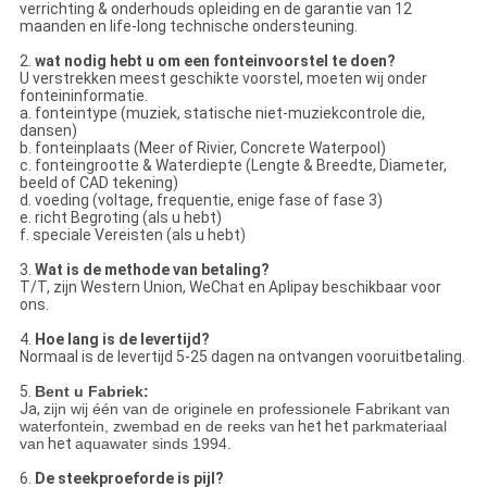
verrichting & onderhouds opleiding en de garantie van 12
maanden en life-long technische ondersteuning.
2.
wat nodig hebt u om een fonteinvoorstel te doen?
U verstrekken meest geschikte voorstel, moeten wij onder
fonteininformatie.
a. fonteintype (muziek, statische niet-muziekcontrole die,
dansen)
b. fonteinplaats (Meer of Rivier, Concrete Waterpool)
c. fonteingrootte & Waterdiepte (Lengte & Breedte, Diameter,
beeld of CAD tekening)
d. voeding (voltage, frequentie, enige fase of fase 3)
e. richt Begroting (als u hebt)
f. speciale Vereisten (als u hebt)
3.
Wat is de methode van betaling?
T/T, zijn Western Union, WeChat en Aplipay beschikbaar voor
ons.
4.
Hoe lang is de levertijd?
Normaal is de levertijd 5-25 dagen na ontvangen vooruitbetaling.
5.
Bent u Fabriek:
Ja,
zijn wij één van de originele en professionele Fabrikant van
waterfontein, zwembad en de reeks van
het het
parkmateriaal
van
het
aquawater sinds 1994.
6.
De steekproeforde is pijl?