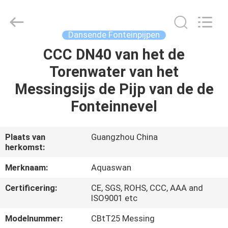
-
2026
aquaswan
water
co,.ltd.
Dansende Fonteinpijpen
All
Rights
Reserved.
CCC DN40 van het de
HUIS
Torenwater van het
PRODUCTEN
Messingsijs de Pijp van de de
Fonteinnevel
ONGEVEER
ONS
Plaats van
Guangzhou China
herkomst:
FABRIEKSREIS
Merknaam:
Aquaswan
Certificering:
CE, SGS, ROHS, CCC, AAA and
KWALITEITSCONTROLE
ISO9001 etc
Modelnummer:
CBtT25 Messing