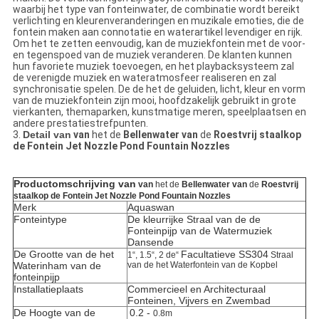
waarbij het type van fonteinwater, de combinatie wordt bereikt
verlichting en kleurenveranderingen en muzikale emoties, die de
fontein maken aan connotatie en waterartikel levendiger en rijk.
Om het te zetten eenvoudig, kan de muziekfontein met de voor-
en tegenspoed van de muziek veranderen. De klanten kunnen
hun favoriete muziek toevoegen, en het playbacksysteem zal
de verenigde muziek en wateratmosfeer realiseren en zal
synchronisatie spelen. De de het de geluiden, licht, kleur en vorm
van de muziekfontein zijn mooi, hoofdzakelijk gebruikt in grote
vierkanten, themaparken, kunstmatige meren, speelplaatsen en
andere prestatiestrefpunten.
3.
Detail van
van
het de
Bellenwater van
de
Roestvrij staalkop
de Fontein Jet Nozzle Pond Fountain Nozzles
Productomschrijving van
van
het de
Bellenwater van
de
Roestvrij
staalkop de Fontein Jet Nozzle Pond Fountain Nozzles
Merk
Aquaswan
Fonteintype
De kleurrijke Straal van de de
Fonteinpijp van de Watermuziek
Dansende
De Grootte van de het
Facultatieve SS304
1“, 1.5“, 2 de“
Straal
Waterinham van de
van
de het
Waterfontein van
de
Kopbel
fonteinpijp
Installatieplaats
Commercieel en Architecturaal
Fonteinen, Vijvers en Zwembad
De Hoogte van de
0.2 -
0.8m