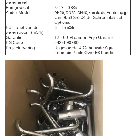
waternevel
Puntgewicht
0.19 -
0.8Kg
Ander Model
Fonteinpijp
DN20, DN25, DN40, van de de
van
SS304 de Schroeiplek Jet
DN50
Optional
Het Tarief van de
3 -
25m3/h
waterstroom (m3/h)
Garantie
12 - 60 Maanden Vrije Garantie
HS Code
8424899990
Projectervaring
Uitgevoerde & Gebouwde Aqua
Fountain Pools Over 56 Landen