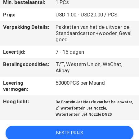
CONTACTEER
Min. bestelaantal:
1 PCs
ONS
Prijs:
USD 1.00 - USD20.00 / PCS
Verpakking Details:
Pakketten van het de uitvoer de
VERZOEK
Standaardcarton+wooden Geval
goed
OM
Levertijd:
7 - 15 dagen
EEN
CITAAT
Betalingscondities:
T/T, Western Union, WeChat,
Alipay
Levering
50000PCS per Maand
NEWS
vermogen:
Hoog licht:
,
De Fontein Jet Nozzle van het bellenwater
SITEMAP
,
2“ Waterfontein Jet Nozzle
Waterfontein Jet Nozzle DN20
PRIVACY
POLICY
BESTE PRIJS