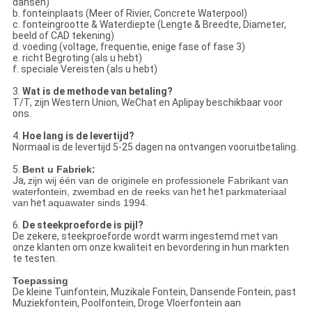
dansen)
b. fonteinplaats (Meer of Rivier, Concrete Waterpool)
c. fonteingrootte & Waterdiepte (Lengte & Breedte, Diameter,
beeld of CAD tekening)
d. voeding (voltage, frequentie, enige fase of fase 3)
e. richt Begroting (als u hebt)
f. speciale Vereisten (als u hebt)
3.
Wat is de methode van betaling?
T/T, zijn Western Union, WeChat en Aplipay beschikbaar voor
ons.
4.
Hoe lang is de levertijd?
Normaal is de levertijd 5-25 dagen na ontvangen vooruitbetaling.
5.
Bent u Fabriek:
Ja,
zijn wij één van de originele en professionele Fabrikant van
waterfontein, zwembad en de reeks van
het het
parkmateriaal
van
het
aquawater sinds 1994.
6.
De steekproeforde is pijl?
De zekere, steekproeforde wordt warm ingestemd met van
onze klanten om onze kwaliteit en bevordering in hun markten
te testen.
Toepassing
De kleine Tuinfontein, Muzikale Fontein, Dansende Fontein, past
Muziekfontein, Poolfontein, Droge Vloerfontein aan