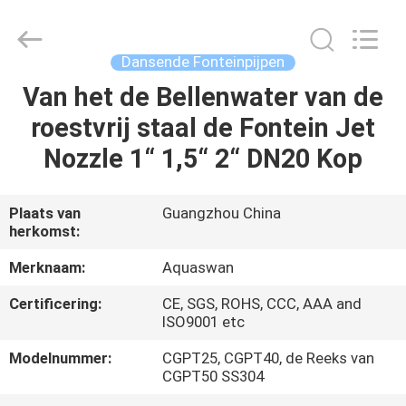
-
2026
aquaswan
water
co,.ltd.
Dansende Fonteinpijpen
All
Rights
Reserved.
Van het de Bellenwater van de
HUIS
roestvrij staal de Fontein Jet
PRODUCTEN
Nozzle 1“ 1,5“ 2“ DN20 Kop
ONGEVEER
Plaats van
Guangzhou China
herkomst:
ONS
Merknaam:
Aquaswan
FABRIEKSREIS
Certificering:
CE, SGS, ROHS, CCC, AAA and
ISO9001 etc
KWALITEITSCONTROLE
Modelnummer:
CGPT25, CGPT40, de Reeks van
CGPT50 SS304