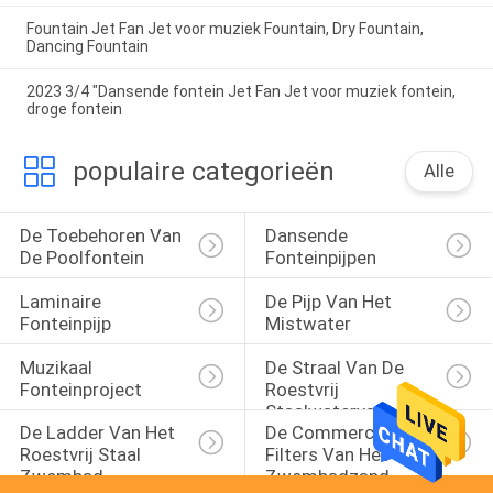
Fountain Jet Fan Jet voor muziek Fountain, Dry Fountain,
Dancing Fountain
2023 3/4 "Dansende fontein Jet Fan Jet voor muziek fontein,
droge fontein
populaire categorieën
Alle
De Toebehoren Van 
Dansende 
De Poolfontein
Fonteinpijpen
Laminaire 
De Pijp Van Het 
Fonteinpijp
Mistwater
Muzikaal 
De Straal Van De 
Fonteinproject
Roestvrij 
Staalwaterval
De Ladder Van Het 
De Commerciële 
Roestvrij Staal 
Filters Van Het 
Zwembad
Zwembadzand