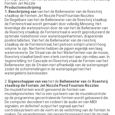
Fontein Jet Nozzle
Productomschrijving
1. Beschrijving van
van het de Bellenwater van de Roestvrij
staalkop de Fontein Jet Nozzle Pond Fountain Nozzles
De
Regelbare
van
het de
Bellenwater van
de
Roestvrij staalkop
de Fonteinstraal wordt
gemaakt door volledig Messing. Het
levendige die waterpatroon door de van
het de
Bellenwater van
de
Roestvrij staalkop de Fonteinstraal
is
wordt geproduceerd de
optimale toebehoren voor waterloopinhammen, draperende
poolinstallaties.
Van
het de
Bellenwater van
de
roestvrij
staalkop de
de
Fonteinstraal
, het patroon schijnt uiterst hoog
volume te zijn.
Niettemin hebben de pijpen eigenlijk een laag
watervereiste. De Straal van
de het
Waterfontein
van
de
mooie,
Roestvrij staalbel
biedt een sterk contrast aan zijn milieu aan. In
tegenstelling tot Cascade en
Roestvrij staal
de Fontein van
het
Bellenwater
zijn de
Stralen
niet afhankelijk van de waterspiegel
zodat de schommelingen in de waterspiegel niet
het
watergeklets beïnvloeden
2.
Eigenschappen van
van
het de
Bellenwater van
de
Roestvrij
staalkop de Fontein Jet Nozzle Pond Fountain Nozzles
De muziekfontein wordt genoemd de fontein van
muziekprestaties. Het is een systeem van de muziekcontrole
op de programma-gecontroleerde fontein wordt gebaseerd die.
De computer decodeert en codeert de audio en van MIDI
signalen, en definitief output het signaal aan het
controlesysteem om de vorm en de verlichting van de fontein te
maken. De veranderingen zijn gesynchroniseerd met de muziek,