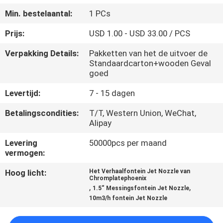
CONTACTEER
Min. bestelaantal:
1 PCs
ONS
Prijs:
USD 1.00 - USD 33.00 / PCS
VERZOEK
Verpakking Details:
Pakketten van het de uitvoer de
Standaardcarton+wooden Geval
OM
goed
EEN
Levertijd:
7 - 15 dagen
CITAAT
Betalingscondities:
T/T, Western Union, WeChat,
Alipay
NEWS
Levering
50000pcs per maand
vermogen:
SITEMAP
Hoog licht:
Het Verhaalfontein Jet Nozzle van
Chromplatephoenix
,
,
1.5“ Messingsfontein Jet Nozzle
PRIVACY
10m3/h fontein Jet Nozzle
POLICY