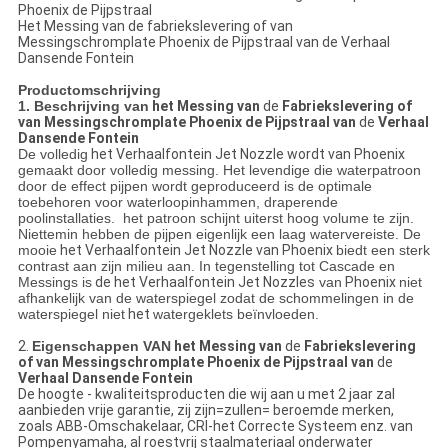
Phoenix de Pijpstraal
Het Messing van de fabriekslevering of van
Messingschromplate Phoenix de Pijpstraal van de Verhaal
Dansende Fontein
Productomschrijving
1. Beschrijving van
het Messing van
de
Fabriekslevering of
van Messingschromplate Phoenix de Pijpstraal van
de
Verhaal
Dansende Fontein
De volledig
het Verhaalfontein Jet Nozzle wordt van Phoenix
gemaakt door volledig messing. Het levendige die waterpatroon
door de effect pijpen wordt geproduceerd is de optimale
toebehoren voor waterloopinhammen, draperende
poolinstallaties. het patroon schijnt uiterst hoog volume te zijn.
Niettemin hebben de pijpen eigenlijk een laag watervereiste. De
mooie
het Verhaalfontein Jet Nozzle van Phoenix
biedt een sterk
contrast aan zijn milieu aan. In tegenstelling tot Cascade en
Messings
is
de
het
Verhaalfontein Jet Nozzles
van
Phoenix
niet
afhankelijk van de waterspiegel zodat de schommelingen in de
waterspiegel niet
het
watergeklets beïnvloeden.
2.
Eigenschappen VAN
het Messing van
de
Fabriekslevering
of van Messingschromplate Phoenix de Pijpstraal van
de
Verhaal Dansende Fontein
De hoogte - kwaliteitsproducten die wij aan u met 2 jaar zal
aanbieden vrije garantie, zij zijn=zullen= beroemde merken,
zoals ABB-Omschakelaar, CRI-het Correcte Systeem enz. van
Pompenyamaha, al roestvrij staalmateriaal onderwater