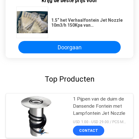
Krijg de beste prijs voor
1.5“ het Verhaalfontein Jet Nozzle
10m3/h 150Kpa van
Messingschromplate Phoenix
Doorgaan
Top Producten
1 Pijpen van de duim de
Dansende Fontein met
Lampfontein Jet Nozzle
USD 1.00 - USD 29.00 / PCS MOQ:PCs 1
CONTACT