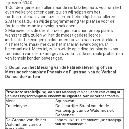
zijn=zal= 304#.
1.Our de ingenieurs zullen naar de installatieplaats voor om het
even welke projecten gaan, zullen wij helpen om het
fonteinmateriaal voor onze cliënten behoorlijk te installeren.
2.After dat, zullen wij de programmering ter plaatse voor de
fontein charmante gevolgen ook doen.
3.Moreover, als de cliënt onze ingenieurs niet om op plaats
wenst te zijn, zullen wij het de meest gedetailleerde
installatietekeningen en document advies aan u verstrekken.
4.Therefore, maak me over het installatiewerk ongerust
helemaal niet. Meestal, zullen wij de opleiding ter plaatse voor
technisch van cliëntkant geven, zodat zij de normale problemen
van fontein konden bevestigen.
3.
Detail van
het Messing van
de
Fabriekslevering of van
Messingschromplate Phoenix de Pijpstraal van
de
Verhaal
Dansende Fontein
Productomschrijving van
het Messing van
de
Fabriekslevering of
van Messingschromplate Phoenix de Pijpstraal van
de
Verhaalfontein
Merk
Aquaswan
Fonteintype
De kleurrijke Straal van de de
Fonteinpijp van de Watermuziek
Dansende
De Grootte van de het
Inham
3/4“, 1“, 1,5“
vrouwelijke Straal
pijp
Waterinham van de
van
de
draad
fontein