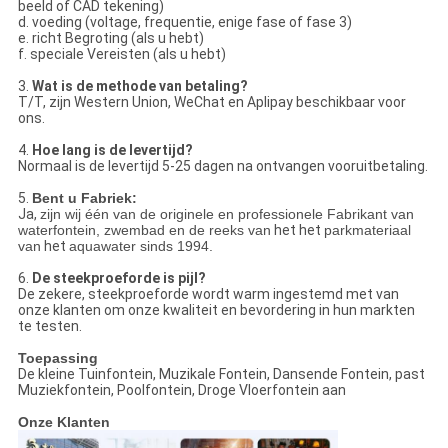
beeld of CAD tekening)
d. voeding (voltage, frequentie, enige fase of fase 3)
e. richt Begroting (als u hebt)
f. speciale Vereisten (als u hebt)
3.
Wat is de methode van betaling?
T/T, zijn Western Union, WeChat en Aplipay beschikbaar voor
ons.
4.
Hoe lang is de levertijd?
Normaal is de levertijd 5-25 dagen na ontvangen vooruitbetaling.
5.
Bent u Fabriek:
Ja,
zijn wij één van de originele en professionele Fabrikant van
waterfontein, zwembad en de reeks van
het het
parkmateriaal
van
het
aquawater sinds 1994.
6.
De steekproeforde is pijl?
De zekere, steekproeforde wordt warm ingestemd met van
onze klanten om onze kwaliteit en bevordering in hun markten
te testen.
Toepassing
De kleine Tuinfontein, Muzikale Fontein, Dansende Fontein, past
Muziekfontein, Poolfontein, Droge Vloerfontein aan
Onze Klanten