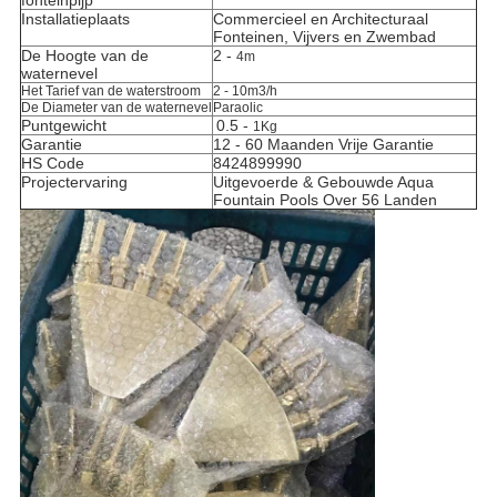
fonteinpijp
Installatieplaats
Commercieel en Architecturaal
Fonteinen, Vijvers en Zwembad
De Hoogte van de
2 -
4m
waternevel
Het Tarief van de waterstroom
2 - 10m3/h
De Diameter van de waternevel
Paraolic
Puntgewicht
0.5 -
1Kg
Garantie
12 - 60 Maanden Vrije Garantie
HS Code
8424899990
Projectervaring
Uitgevoerde & Gebouwde Aqua
Fountain Pools Over 56 Landen