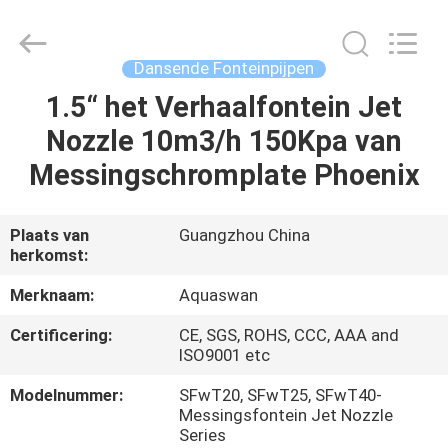
-
2026
aquaswan
water
co,.ltd.
Dansende Fonteinpijpen
All
Rights
Reserved.
1.5“ het Verhaalfontein Jet
HUIS
Nozzle 10m3/h 150Kpa van
PRODUCTEN
Messingschromplate Phoenix
ONGEVEER
Plaats van
Guangzhou China
herkomst:
ONS
Merknaam:
Aquaswan
FABRIEKSREIS
Certificering:
CE, SGS, ROHS, CCC, AAA and
ISO9001 etc
KWALITEITSCONTROLE
Modelnummer:
SFwT20, SFwT25, SFwT40-
Messingsfontein Jet Nozzle
Series