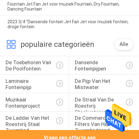
Fountain Jet Fan Jet voor muziek Fountain, Dry Fountain,
Dancing Fountain
2023 3/4 "Dansende fontein Jet Fan Jet voor muziek fontein,
droge fontein
populaire categorieën
Alle
De Toebehoren Van 
Dansende 
De Poolfontein
Fonteinpijpen
Laminaire 
De Pijp Van Het 
Fonteinpijp
Mistwater
Muzikaal 
De Straal Van De 
Fonteinproject
Roestvrij 
Staalwaterval
De Ladder Van Het 
De Commerciële 
Roestvrij Staal 
Filters Van Het 
Zwembad
Zwembadzand
Vraag een offerte aan