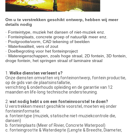
Om u te verstrekken geschikt ontwerp, hebben wij meer
details nodig
· Fonteintype, muziek het dansen of niet-muziek enz.
· Fonteinplaats, concrete groep of natuurlijk meer enz.
· Poolgrootte/vorm, CAD tekening of beelden
· Waterkwaliteit, vers of zout
· Doelbegroting voor het fonteinproject
· Watereigenschappen, zoals hoge straal, 2D fontein, 3D fontein,
droge fontein, het springen straal of laminaire straal
1.
Welke diensten verleent u?
Onze diensten omvatten vrij fonteinontwerp, fontein productie,
op de gids van de plaatsinstallatie,
verrichting & onderhouds opleiding en de garantie van 12
maanden en life-long technische ondersteuning.
2.
wat nodig hebt u om een fonteinvoorstel te doen?
U verstrekken meest geschikte voorstel, moeten wij onder
fonteininformatie.
a. fonteintype (muziek, statische niet-muziekcontrole die,
dansen)
b. fonteinplaats (Meer of Rivier, Concrete Waterpool)
c. fonteingrootte & Waterdiepte (Lengte & Breedte, Diameter,