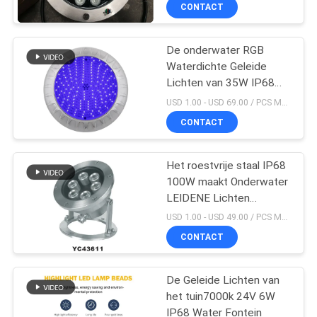
CONTACTEER
CONTACT
ONS
De onderwater RGB
Waterdichte Geleide
VERZOEK
Lichten van 35W IP68
OM
voor Zwembad
USD 1.00 - USD 69.00 / PCS MOQ:PCs 1
EEN
CONTACT
CITAAT
Het roestvrije staal IP68
100W maakt Onderwater
NEWS
LEIDENE Lichten
waterdicht
USD 1.00 - USD 49.00 / PCS MOQ:PCs 1
SITEMAP
CONTACT
PRIVACY
De Geleide Lichten van
het tuin7000k 24V 6W
POLICY
IP68 Water Fontein