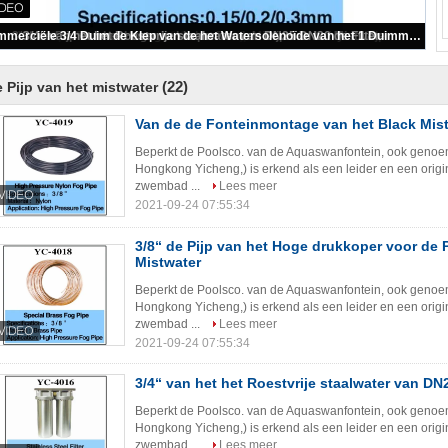
Openluchttuinfontein 0.3mm de Pijp van het Mistwater
(22)
 Pijp van het mistwater
Van de de Fonteinmontage van het Black Mist
Beperkt de Poolsco. van de Aquaswanfontein, ook genoe
Hongkong Yicheng,) is erkend als een leider en een origi
zwembad ...
Lees meer
2021-09-24 07:55:34
3/8“ de Pijp van het Hoge drukkoper voor de P
Mistwater
Beperkt de Poolsco. van de Aquaswanfontein, ook genoe
Hongkong Yicheng,) is erkend als een leider en een origi
zwembad ...
Lees meer
2021-09-24 07:55:34
3/4“ van het het Roestvrije staalwater van DN
Beperkt de Poolsco. van de Aquaswanfontein, ook genoe
Hongkong Yicheng,) is erkend als een leider en een origi
zwembad ...
Lees meer