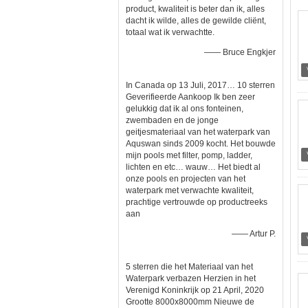
product, kwaliteit is beter dan ik, alles
dacht ik wilde, alles de gewilde cliënt,
totaal wat ik verwachtte.
—— Bruce Engkjer
In Canada op 13 Juli, 2017… 10 sterren
Geverifieerde Aankoop Ik ben zeer
gelukkig dat ik al ons fonteinen,
zwembaden en de jonge
geitjesmateriaal van het waterpark van
Aquswan sinds 2009 kocht. Het bouwde
mijn pools met filter, pomp, ladder,
lichten en etc… wauw… Het biedt al
onze pools en projecten van het
waterpark met verwachte kwaliteit,
prachtige vertrouwde op productreeks
aan
—— Artur P.
5 sterren die het Materiaal van het
Waterpark verbazen Herzien in het
Verenigd Koninkrijk op 21 April, 2020
Grootte 8000x8000mm Nieuwe de