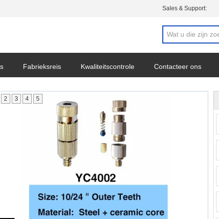
Sales & Support:
s
Fabrieksreis
Kwaliteitscontrole
Contacteer ons
2
3
4
5