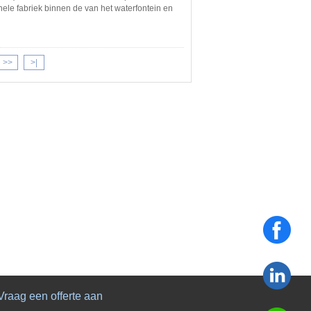
nele fabriek binnen de van het waterfontein en
>>
>|
Vraag een offerte aan