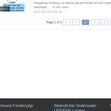
Hongkong Yicheng,) is erkend als een leider en een origi
zwembad ...
Lees meer
2021-09-24 07:55:34
Page 1 of 3
|<
<<
1
2
3
minaire Fonteinpijp
Waterdichte Onderwater
LEIDENE Lichten