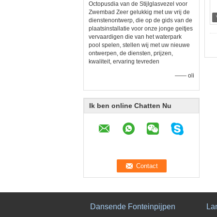
Octopusdia van de Stijlglasvezel voor
Zwembad Zeer gelukkig met uw vrij de
dienstenontwerp, die op de gids van de
plaatsinstallatie voor onze jonge geitjes
vervaardigen die van het waterpark
pool spelen, stellen wij met uw nieuwe
ontwerpen, de diensten, prijzen,
kwaliteit, ervaring tevreden
—— oli
Ik ben online Chatten Nu
Dansende Fonteinpijpen
La