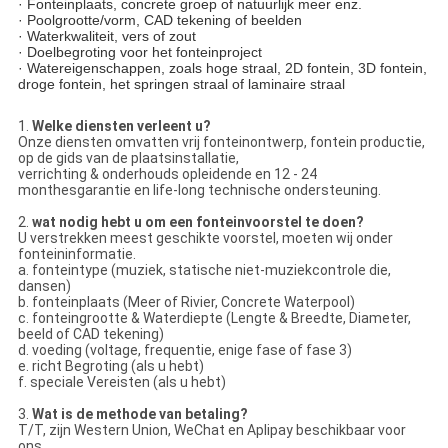
· Fonteinplaats, concrete groep of natuurlijk meer enz.
· Poolgrootte/vorm, CAD tekening of beelden
· Waterkwaliteit, vers of zout
· Doelbegroting voor het fonteinproject
· Watereigenschappen, zoals hoge straal, 2D fontein, 3D fontein,
droge fontein, het springen straal of laminaire straal
1.
Welke diensten verleent u?
Onze diensten omvatten vrij fonteinontwerp, fontein productie,
op de gids van de plaatsinstallatie,
verrichting & onderhouds opleidende en 12 - 24
monthesgarantie en life-long technische ondersteuning.
2.
wat nodig hebt u om een fonteinvoorstel te doen?
U verstrekken meest geschikte voorstel, moeten wij onder
fonteininformatie.
a. fonteintype (muziek, statische niet-muziekcontrole die,
dansen)
b. fonteinplaats (Meer of Rivier, Concrete Waterpool)
c. fonteingrootte & Waterdiepte (Lengte & Breedte, Diameter,
beeld of CAD tekening)
d. voeding (voltage, frequentie, enige fase of fase 3)
e. richt Begroting (als u hebt)
f. speciale Vereisten (als u hebt)
3.
Wat is de methode van betaling?
T/T, zijn Western Union, WeChat en Aplipay beschikbaar voor
ons.