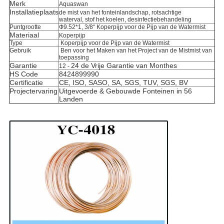
Merk
Aquaswan
Installatieplaats
de mist van het fonteinlandschap, rotsachtige
waterval, stof het koelen, desinfectiebehandeling
Puntgrootte
Ф9.52*1, 3/8“ Koperpijp voor de Pijp van de Watermist
Materiaal
Koperpijp
Type
Koperpijp voor de Pijp van de Watermist
Gebruik
Ben voor het Maken van het Project van de Mistmist van
toepassing
Garantie
24 de Vrije Garantie van Monthes
12 -
HS Code
8424899990
Certificatie
CE, ISO, SASO, SA, SGS, TUV, SGS, BV
Projectervaring
Uitgevoerde & Gebouwde Fonteinen in 56
Landen