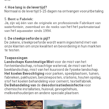
4.
Hoe lang is de levertijd?
Normaal is de levertijd 5-25 dagen na ontvangen vooruitbetaling.
5.
Bent u Fabriek:
Ja,
zijn wij één van de originele en professionele Fabrikant van
waterfontein, zwembad en de reeks van
het het
parkmateriaal
van
het
aquawater sinds 1994.
6.
De steekproeforde is pijl?
De zekere, steekproeforde wordt warm ingestemd met van
onze klanten om onze kwaliteit en bevordering in hun markten
te testen.
Toepassingen
Landschaps Kunstmatige Mist
voor de mist van het
fonteinlandschap, rotsachtige waterval, de mist van het
beeklandschap, mist van het kuuroord de fysieke landschap.
Het koelen Bevochtiging
voor parken, speelplaatsen, tuinen,
fabrieken, pakhuizen, benzineposten, stations, houten opslag,
stof het koelen behandeling voor cement, textielfabriek.
De Behandeling van
de
desodorisatiedesinfectie
voor
chemische installaties, huisvuil, gevogeltehuis,
melkveehouderijen en andere speciale plaatsen.