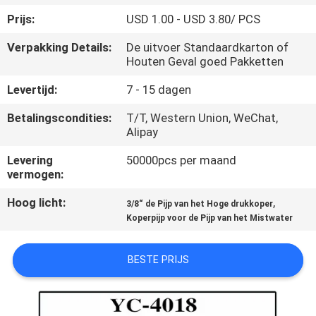
CONTACTEER
Prijs:
USD 1.00 - USD 3.80/ PCS
ONS
Verpakking Details:
De uitvoer Standaardkarton of
Houten Geval goed Pakketten
VERZOEK
Levertijd:
7 - 15 dagen
OM
Betalingscondities:
T/T, Western Union, WeChat,
EEN
Alipay
CITAAT
Levering
50000pcs per maand
vermogen:
NEWS
Hoog licht:
,
3/8“ de Pijp van het Hoge drukkoper
Koperpijp voor de Pijp van het Mistwater
SITEMAP
BESTE PRIJS
PRIVACY
POLICY