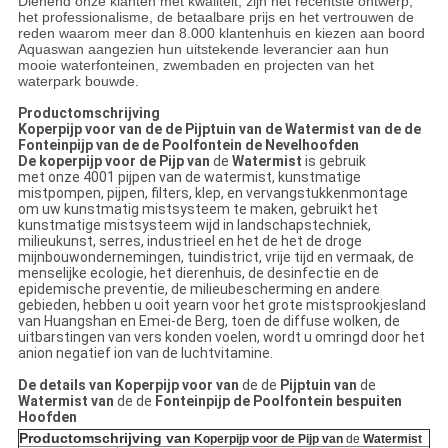
Dienend onze klanten met kwaliteit, zijn het recentste ontwerp,
het professionalisme, de betaalbare prijs en het vertrouwen de
reden waarom meer dan 8.000 klantenhuis en kiezen aan boord
Aquaswan aangezien hun uitstekende leverancier aan hun
mooie waterfonteinen, zwembaden en projecten van het
waterpark bouwde.
Productomschrijving
Koperpijp voor van de de Pijptuin van de Watermist van de de
Fonteinpijp van de de Poolfontein de Nevelhoofden
De
koperpijp voor de Pijp van
de
Watermist
is gebruik
met onze 4001 pijpen van de watermist, kunstmatige
mistpompen, pijpen, filters, klep, en vervangstukkenmontage
om uw kunstmatig mistsysteem te maken, gebruikt het
kunstmatige mistsysteem wijd in landschapstechniek,
milieukunst, serres, industrieel en het de het de droge
mijnbouwondernemingen, tuindistrict, vrije tijd en vermaak, de
menselijke ecologie, het dierenhuis, de desinfectie en de
epidemische preventie, de milieubescherming en andere
gebieden, hebben u ooit yearn voor het grote mistsprookjesland
van Huangshan en Emei-de Berg, toen de diffuse wolken, de
uitbarstingen van vers konden voelen, wordt u omringd door het
anion negatief ion van de luchtvitamine.
De details van
Koperpijp voor van
de de
Pijptuin van
de
Watermist van
de de
Fonteinpijp de Poolfontein bespuiten
Hoofden
Productomschrijving van
Koperpijp voor de Pijp van
de
Watermist