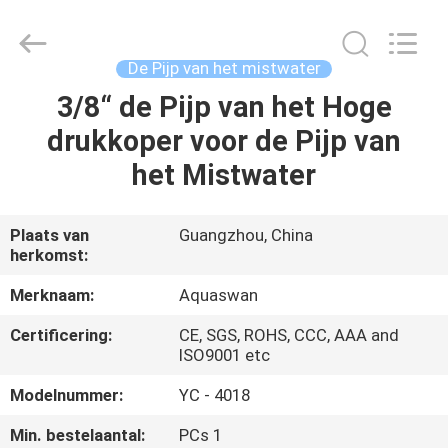
-
2026
aquaswan
water
co,.ltd.
De Pijp van het mistwater
All
Rights
Reserved.
3/8“ de Pijp van het Hoge
HUIS
drukkoper voor de Pijp van
PRODUCTEN
het Mistwater
ONGEVEER
Plaats van
Guangzhou, China
herkomst:
ONS
Merknaam:
Aquaswan
FABRIEKSREIS
Certificering:
CE, SGS, ROHS, CCC, AAA and
ISO9001 etc
KWALITEITSCONTROLE
Modelnummer:
YC - 4018
Min. bestelaantal:
PCs 1