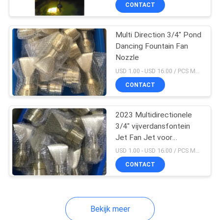
de straalpijpvijver het
CONTACTEER
CONTACT
Hoofd van de de
ONS
Fonteinpijp
Multi Direction 3/4" Pond
Dancing Fountain Fan
VERZOEK
Nozzle
OM
USD 1.00 - USD 16.00 / PCS MOQ:1 stuks
EEN
CONTACT
CITAAT
2023 Multidirectionele
3/4" vijverdansfontein
NEWS
Jet Fan Jet voor
muziekplezier
USD 1.00 - USD 16.00 / PCS MOQ:1 stuks
SITEMAP
CONTACT
PRIVACY
Bekijk meer
POLICY