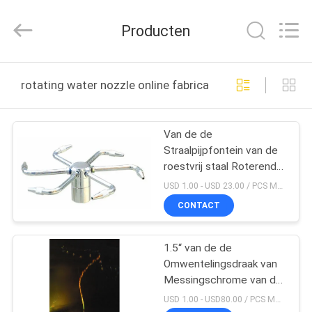
-
2026
aquaswan
Producten
water
co,.ltd.
All
Rights
Reserved.
HUIS
rotating water nozzle online fabricage
PRODUCTEN
Van de de
Straalpijpfontein van de
ONGEVEER
roestvrij staal Roterende
ONS
Fontein van de de Nevel
USD 1.00 - USD 23.00 / PCS MOQ:PCs 1
Hoofdvijver de
CONTACT
Fonteinpijp
FABRIEKSREIS
1.5“ van de de
Omwentelingsdraak van
KWALITEITSCONTROLE
Messingschrome van de
het Waterfontein van de
USD 1.00 - USD80.00 / PCS MOQ:PCs 1