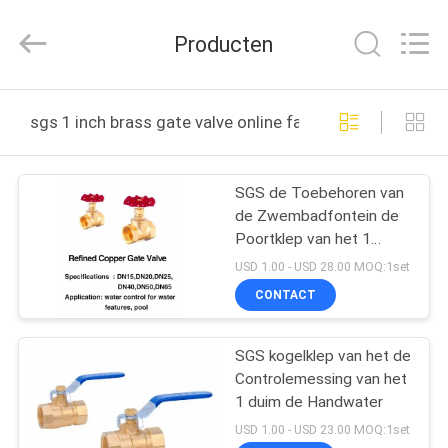
-
2026
aquaswan
Producten
water
co,.ltd.
All
Rights
Reserved.
HUIS
sgs 1 inch brass gate valve online fabricage
PRODUCTEN
SGS de Toebehoren van
de Zwembadfontein de
ONGEVEER
Poortklep van het 1
ONS
Duimmessing
USD 1.00 - USD 28.00 MOQ:1set
CONTACT
FABRIEKSREIS
SGS kogelklep van het de
Controlemessing van het
KWALITEITSCONTROLE
1 duim de Handwater
USD 1.00 - USD 23.00 MOQ:1set