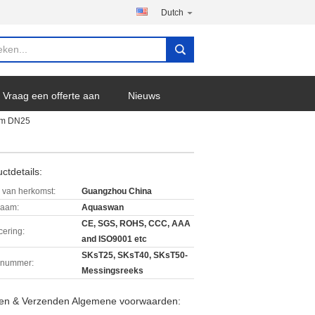
Dutch
Vraag een offerte aan
Nieuws
sem DN25
ctdetails:
 van herkomst:
Guangzhou China
aam:
Aquaswan
CE, SGS, ROHS, CCC, AAA
icering:
and ISO9001 etc
SKsT25, SKsT40, SKsT50-
lnummer:
Messingsreeks
len & Verzenden Algemene voorwaarden: