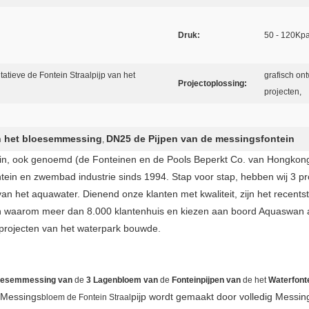
Druk:
50 - 120Kp
tieve de Fontein Straalpijp van het
grafisch on
Projectoplossing:
projecten,
n het bloesemmessing
DN25 de Pijpen van de messingsfontein
,
n, ook genoemd (de Fonteinen en de Pools Beperkt Co. van Hongkong Y
ntein en zwembad industrie sinds 1994. Stap voor stap, hebben wij 3 pr
 het aquawater. Dienend onze klanten met kwaliteit, zijn het recentst
en waarom meer dan 8.000 klantenhuis en kiezen aan boord Aquaswan 
rojecten van het waterpark bouwde.
oesemmessing van
de
3 Lagenbloem van
de
Fonteinpijpen van
de het
Waterfont
Messings
pijp wordt
gemaakt door volledig Messing
bloem de Fontein Straal