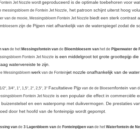
geproduceerd
is de optimale toebehoren voor w
ontein Jet Nozzle wordt
, het patroon schijnt uiterst hoog volu
e
messingsbloem de Fontein Jet Nozzle
biedt een sterk contrast a
er van
de
mooie, Messingsbloem Fontein Jet Nozzle
zijn de
Pijpen
niet afhankelijk van de waterspiegel zodat de 
embloesem
n van
de het
Messingsfontein van
de
Bloembloesem van
het de
Pijpenwater de 
is een middelgroot tot grote groottepijp die
singsbloem Fontein Jet Nozzle
aag watervereiste te zijn.
werk
jet nozzle onafhankelijk van de water
de
Messingsbloem
van
de
Fontein
Facultatieve Pijp
fontein van
1/2“, 3/4“, 1“, 1,5“, 2“, 2,5“, 3“
van
de de
Bloesem
d
is een populair die effect in commerciële e
ssingsbloem Fontein Jet Nozzle
hts buizenstelsel en een waterpomp met duikvermogen. De prestaties van
oed door het hoofd van de fonteinpijp wordt gepompt.
sing van
de
3 Lagenbloem van
de
Fonteinpijpen van
de het
Waterfontein de N