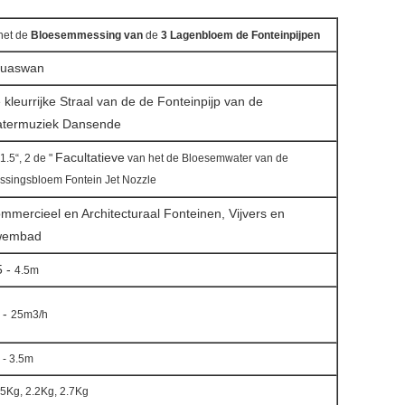
het de
Bloesemmessing van
de
3 Lagenbloem de Fonteinpijpen
uaswan
 kleurrijke Straal van de de Fonteinpijp van de
termuziek Dansende
Facultatieve
 1.5“, 2 de "
van
het de
Bloesemwater van
de
ssingsbloem Fontein Jet Nozzle
mmercieel en Architecturaal Fonteinen, Vijvers en
wembad
5 -
4.5m
 -
25m3/h
 - 3.5m
45Kg, 2.2Kg, 2.7Kg