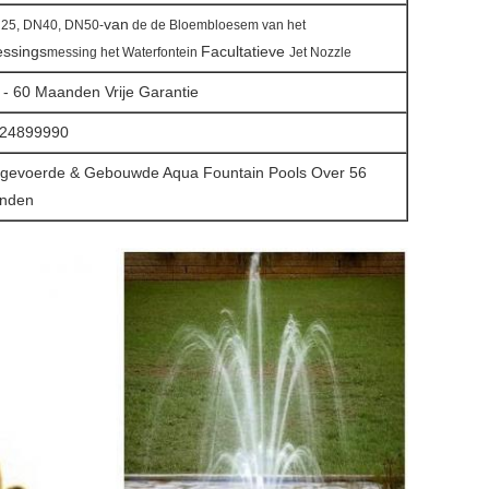
van
25, DN40, DN50-
de de
Bloembloesem van
het
ssings
Facultatieve
messing het Waterfontein
Jet Nozzle
 - 60 Maanden Vrije Garantie
24899990
tgevoerde & Gebouwde Aqua Fountain Pools Over 56
nden