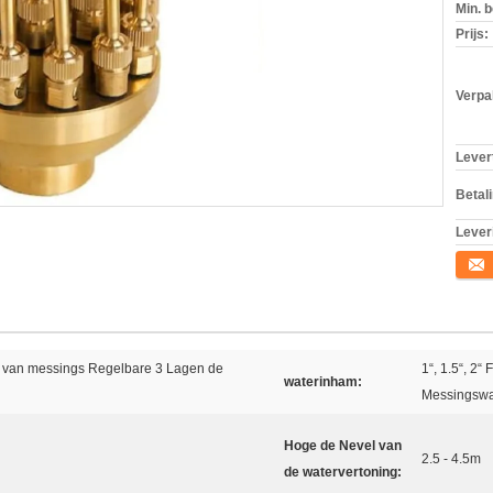
Min. b
Prijs:
Verpa
Levert
Betal
Lever
Conta
 van messings Regelbare 3 Lagen de
1“, 1.5“, 2“
waterinham:
Messingswa
Hoge de Nevel van
2.5 - 4.5m
de watervertoning: