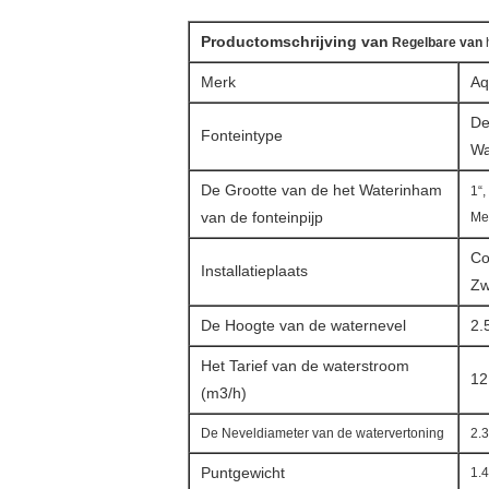
Productomschrijving van
Regelbare van
Merk
Aq
De
Fonteintype
Wa
De Grootte van de het Waterinham
1“,
van de fonteinpijp
Me
Co
Installatieplaats
Z
De Hoogte van de waternevel
2.
Het Tarief van de waterstroom
12
(m3/h)
De Neveldiameter van de watervertoning
2.3
Puntgewicht
1.