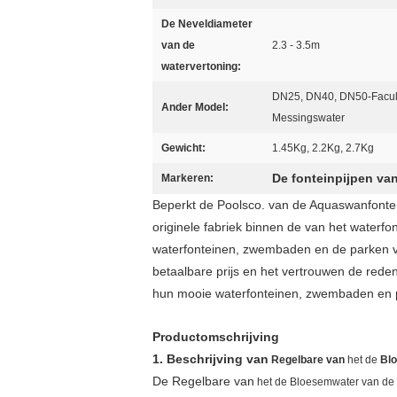
De Neveldiameter
van de
2.3 - 3.5m
watervertoning:
DN25, DN40, DN50-Faculta
Ander Model:
Messingswater
Gewicht:
1.45Kg, 2.2Kg, 2.7Kg
De fonteinpijpen va
Markeren:
Beperkt de Poolsco. van de Aquaswanfontei
originele fabriek binnen de van het waterfo
waterfonteinen, zwembaden en de parken van
betaalbare prijs en het vertrouwen de red
hun mooie waterfonteinen, zwembaden en p
Productomschrijving
1. Beschrijving van
Regelbare van
het de
Bl
De
Regelbare van
het de
Bloesem
water van
de