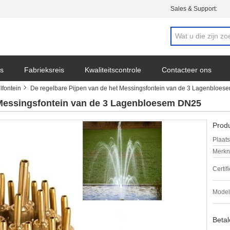
Sales & Support:
s
Fabrieksreis
Kwaliteitscontrole
Contacteer ons
fontein
De regelbare Pijpen van de het Messingsfontein van de 3 Lagenbloe
 Messingsfontein van de 3 Lagenbloesem DN25
Produ
Plaats
Merkn
Certif
Mode
Beta