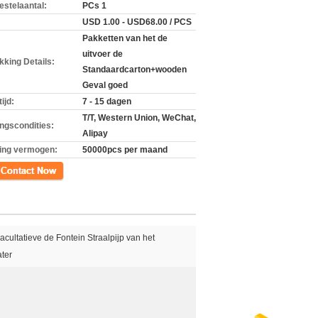
estelaantal:
PCs 1
USD 1.00 - USD68.00 / PCS
Pakketten van het de
uitvoer de
kking Details:
Standaardcarton+wooden
Geval goed
ijd:
7 - 15 dagen
T/T, Western Union, WeChat,
ingscondities:
Alipay
ing vermogen:
50000pcs per maand
ct
 Facultatieve de Fontein Straalpijp van het
ter