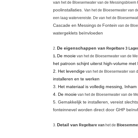
van
het de
Bloesemwater van
de
Messingsbloem F
poolinstallaties.
Van
het de
Bloesemwater van
d
een laag watervereiste. De van
het de
Bloesemwat
Cascade en
Messings
Fontein
de
van
de
Blo
watergeklets beïnvloeden
De eigenschappen van
2.
Regelbare 3 Lage
De mooie
1.
van
het de
Bloesemwater van
de
Mes
het patroon schijnt uiterst high-volume met l
2. Het levendige
van
het de
Bloesemwater van
installeren en te werken
3.
Het materiaal is volledig messing, Inham
4. De mooie
van
het de
Bloesemwater van
de
Me
5.
Gemakkelijk te installeren, vereist slec
fonteinnevel worden direct door GHP beïnvl
Detail van
3.
Regelbare van
het de
Bloesemmes