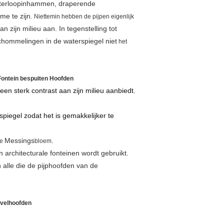
aterloopinhammen, draperende
me te zijn.
Niettemin hebben de pijpen eigenlijk
an zijn milieu aan. In tegenstelling tot
schommelingen in de waterspiegel niet
het
Fontein bespuiten Hoofden
 een sterk contrast aan zijn milieu aanbiedt.
spiegel zodat het is gemakkelijker te
Messings
.
e
bloem
n architecturale fonteinen wordt gebruikt.
 alle die de pijphoofden van de
evelhoofden