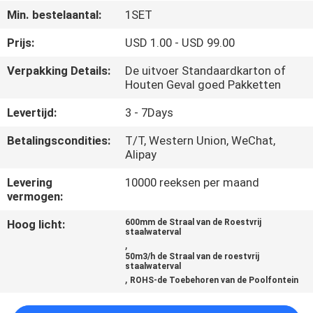
CONTACTEER
Min. bestelaantal:
1SET
ONS
Prijs:
USD 1.00 - USD 99.00
Verpakking Details:
De uitvoer Standaardkarton of
VERZOEK
Houten Geval goed Pakketten
OM
Levertijd:
3 - 7Days
EEN
Betalingscondities:
T/T, Western Union, WeChat,
CITAAT
Alipay
Levering
10000 reeksen per maand
NEWS
vermogen:
Hoog licht:
600mm de Straal van de Roestvrij
SITEMAP
staalwaterval
,
50m3/h de Straal van de roestvrij
staalwaterval
PRIVACY
,
ROHS-de Toebehoren van de Poolfontein
POLICY