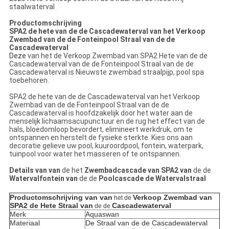
staalwaterval
Productomschrijving
SPA2 de hete van de de Cascadewaterval van het Verkoop
Zwembad van de de Fonteinpool Straal van de de
Cascadewaterval
Deze
van
het de
Verkoop Zwembad van SPA2 Hete van
de de
Cascadewaterval van
de de
Fonteinpool Straal van
de de
Cascadewaterval is Nieuwste zwembad straalpijp, pool spa
toebehoren.
SPA2 de hete van de de Cascadewaterval van het Verkoop
Zwembad van de de Fonteinpool Straal van de de
Cascadewaterval is hoofdzakelijk door het water aan de
menselijk lichaamsacupunctuur en de rug het effect van de
hals, bloedomloop bevordert, elimineert werkdruk, om te
ontspannen en herstelt de fysieke sterkte. Kies ons aan
decoratie gelieve uw pool, kuuroordpool, fontein, waterpark,
tuinpool voor water het masseren of te ontspannen.
Details van
van
de het
Zwembadcascade van SPA2 van
de de
Watervalfontein van
de de
Poolcascade de Watervalstraal
Productomschrijving van
van
Verkoop Zwembad van
het de
SPA2 de Hete Straal van
Cascadewaterval
de de
Merk
Aquaswan
Materiaal
De Straal van de de Cascadewaterval