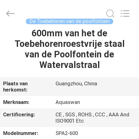
-
2026
aquaswan
water
co,.ltd.
De Toebehoren van de poolfontein
All
Rights
Reserved.
600mm van het de
HUIS
Toebehorenroestvrije staal
PRODUCTEN
van de Poolfontein de
Watervalstraal
ONGEVEER
ONS
Plaats van
Guangzhou, China
herkomst:
FABRIEKSREIS
Merknaam:
Aquaswan
Certificering:
CE , SGS , ROHS , CCC , AAA And
KWALITEITSCONTROLE
ISO9001 Etc
Modelnummer:
SPA2-600