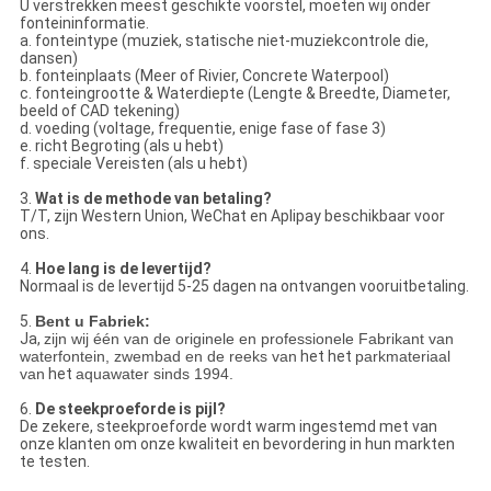
U verstrekken meest geschikte voorstel, moeten wij onder
fonteininformatie.
a. fonteintype (muziek, statische niet-muziekcontrole die,
dansen)
b. fonteinplaats (Meer of Rivier, Concrete Waterpool)
c. fonteingrootte & Waterdiepte (Lengte & Breedte, Diameter,
beeld of CAD tekening)
d. voeding (voltage, frequentie, enige fase of fase 3)
e. richt Begroting (als u hebt)
f. speciale Vereisten (als u hebt)
3.
Wat is de methode van betaling?
T/T, zijn Western Union, WeChat en Aplipay beschikbaar voor
ons.
4.
Hoe lang is de levertijd?
Normaal is de levertijd 5-25 dagen na ontvangen vooruitbetaling.
5.
Bent u Fabriek:
Ja,
zijn wij één van de originele en professionele Fabrikant van
waterfontein, zwembad en de reeks van
het het
parkmateriaal
van
het
aquawater sinds 1994.
6.
De steekproeforde is pijl?
De zekere, steekproeforde wordt warm ingestemd met van
onze klanten om onze kwaliteit en bevordering in hun markten
te testen.