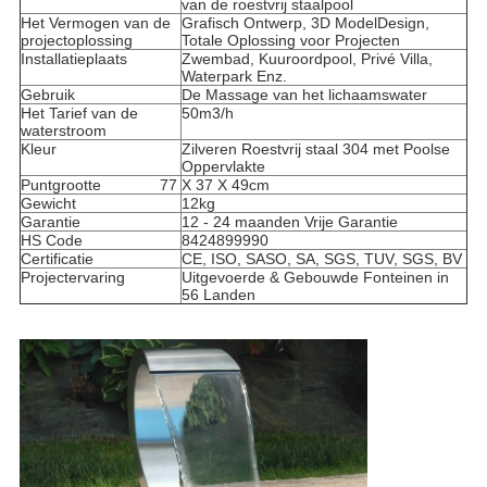
van de roestvrij staalpool
Het Vermogen van de
Grafisch Ontwerp, 3D ModelDesign,
projectoplossing
Totale Oplossing voor Projecten
Installatieplaats
Zwembad, Kuuroordpool, Privé Villa,
Waterpark Enz.
Gebruik
De Massage van het lichaamswater
Het Tarief van de
50m3/h
waterstroom
Kleur
Zilveren Roestvrij staal 304 met Poolse
Oppervlakte
Puntgrootte
77 X 37 X 49cm
Gewicht
12kg
Garantie
12 - 24 maanden Vrije Garantie
HS Code
8424899990
Certificatie
CE, ISO, SASO, SA, SGS, TUV, SGS, BV
Projectervaring
Uitgevoerde & Gebouwde Fonteinen in
56 Landen