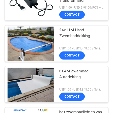
Transformator
USD 1.00 - USD 9.98.00/PCS MOQ:PCs 1
CONTACT
24x11M Hand
Zwembaddekking
USD1.00 - USD1,448.00 / Set (3 Cover With 3 Roller), Only Cover USD1.50 - USD3.50 / Square Meter MOQ:PCs 1
CONTACT
8X4M Zwembad
Autodekking
USD1.00 - USD4,848.00 / Set (Cover With Roller), Only Cover USD28.00 - USD40.00 / Square Meter MOQ:PCs 1
CONTACT
het zwembadlichten van